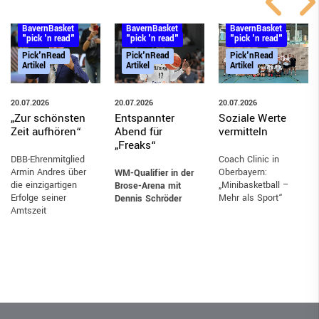
BayernBasket
BayernBasket
BayernBasket
"pick 'n read"
"pick 'n read"
"pick 'n read"
Pick'nRead
Pick'nRead
Pick'nRead
Artikel
Artikel
Artikel
20.07.2026
20.07.2026
20.07.2026
„Zur schönsten
Entspannter
Soziale Werte
Zeit aufhören“
Abend für
vermitteln
„Freaks“
DBB-Ehrenmitglied
Coach Clinic in
Armin Andres über
Oberbayern:
WM-Qualifier in der
die einzigartigen
„Minibasketball –
Brose-Arena mit
Erfolge seiner
Mehr als Sport“
Dennis Schröder
Amtszeit