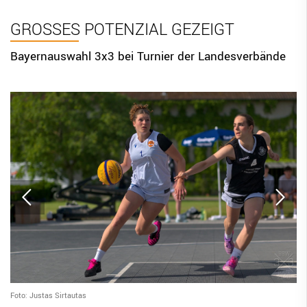
BBV Links
GROSSES POTENZIAL GEZEIGT
DIGITAL SCORE SHEET
Bayernauswahl 3x3 bei Turnier der Landesverbände
STRUKTURREFORM
Foto: Justas Sirtautas