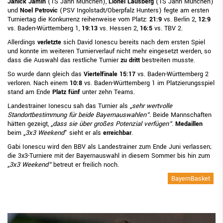
Janick Jamin
(TS Jahn München),
Lionel
Lausberg
(TS Jahn München)
und
Noel Petrovic
(PSV Ingolstadt/Oberpfalz Hunters) fegte am ersten
Turniertag die Konkurrenz reihenweise vom Platz:
21:9
vs. Berlin 2,
12:9
vs. Baden-Württemberg 1,
19:13
vs. Hessen 2,
16:5
vs. TBV 2.
Allerdings
verletzte
sich David Ionescu bereits nach dem ersten Spiel
und konnte im weiteren Turnierverlauf nicht mehr eingesetzt werden, so
dass die Auswahl das restliche Turnier
zu dritt
bestreiten musste.
So wurde dann gleich das
Viertelfinale 15:17
vs. Baden-Württemberg 2
verloren. Nach einem
10:8
vs. Baden-Württemberg 1 im Platzierungsspiel
stand am Ende
Platz fünf
unter zehn Teams.
Landestrainer Ionescu sah das Turnier als
„sehr wertvolle
Standortbestimmung für beide Bayernauswahlen“.
Beide Mannschaften
hätten gezeigt,
„dass sie über großes Potenzial verfügen“
.
Medaillen
beim „
3x3 Weekend
“ sieht er als
erreichbar
.
Gabi Ionescu wird den BBV als Landestrainer zum Ende Juni verlassen;
die 3x3-Turniere mit der Bayernauswahl in diesem Sommer bis hin zum
„3x3 Weekend“
betreut er freilich noch.
BayernBasket