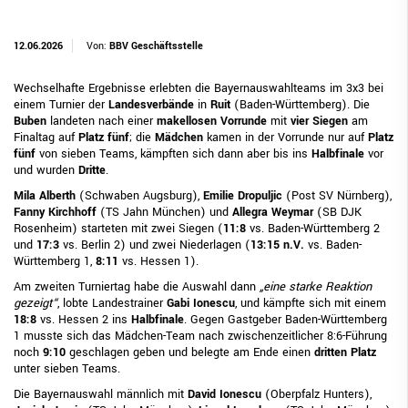
12.06.2026
Von:
BBV Geschäftsstelle
Wechselhafte Ergebnisse erlebten die Bayernauswahlteams im 3x3 bei
einem Turnier der
Landesverbände
in
Ruit
(Baden-Württemberg). Die
Buben
landeten nach einer
makellosen
Vorrunde
mit
vier Siegen
am
Finaltag auf
Platz fünf
; die
Mädchen
kamen in der Vorrunde nur auf
Platz
fünf
von sieben Teams, kämpften sich dann aber bis ins
Halbfinale
vor
und wurden
Dritte
.
Mila Alberth
(Schwaben Augsburg),
Emilie Dropuljic
(Post SV Nürnberg),
Fanny Kirchhoff
(TS Jahn München) und
Allegra Weymar
(SB DJK
Rosenheim) starteten mit zwei Siegen (
11:8
vs. Baden-Württemberg 2
und
17:3
vs. Berlin 2) und zwei Niederlagen (
13:15 n.V.
vs. Baden-
Württemberg 1,
8:11
vs. Hessen 1).
Am zweiten Turniertag habe die Auswahl dann
„eine starke Reaktion
gezeigt“
, lobte Landestrainer
Gabi Ionescu
, und kämpfte sich mit einem
18:8
vs. Hessen 2 ins
Halbfinale
. Gegen Gastgeber Baden-Württemberg
1 musste sich das Mädchen-Team nach zwischenzeitlicher 8:6-Führung
noch
9:10
geschlagen geben und belegte am Ende einen
dritten Platz
unter sieben Teams.
Die Bayernauswahl männlich mit
David Ionescu
(Oberpfalz Hunters),