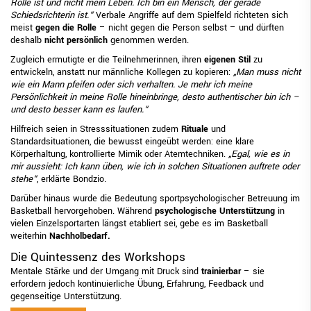
Rolle ist und nicht mein Leben. Ich bin ein Mensch, der gerade
Schiedsrichterin ist.“
Verbale Angriffe auf dem Spielfeld richteten sich
meist
gegen die Rolle
– nicht gegen die Person selbst – und dürften
deshalb
nicht persönlich
genommen werden.
Zugleich ermutigte er die Teilnehmerinnen, ihren
eigenen Stil
zu
entwickeln, anstatt nur männliche Kollegen zu kopieren:
„Man muss nicht
wie ein Mann pfeifen oder sich verhalten. Je mehr ich meine
Persönlichkeit in meine Rolle hineinbringe, desto authentischer bin ich –
und desto besser kann es laufen.“
Hilfreich seien in Stresssituationen zudem
Rituale
und
Standardsituationen, die bewusst eingeübt werden: eine klare
Körperhaltung, kontrollierte Mimik oder Atemtechniken.
„Egal, wie es in
mir aussieht: Ich kann üben, wie ich in solchen Situationen auftrete oder
stehe“
, erklärte Bondzio.
Darüber hinaus wurde die Bedeutung sportpsychologischer Betreuung im
Basketball hervorgehoben. Während
psychologische Unterstützung
in
vielen Einzelsportarten längst etabliert sei, gebe es im Basketball
weiterhin
Nachholbedarf.
Die Quintessenz des Workshops
Mentale Stärke und der Umgang mit Druck sind
trainierbar
– sie
erfordern jedoch kontinuierliche Übung, Erfahrung, Feedback und
gegenseitige Unterstützung.