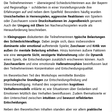
Die Teilnehmerinnen – überwiegend Schiedsrichterinnen aus der Bayern-
und Regionalliga – schilderten in einer Vorstellungsrunde ihre
Erfahrungen auf und neben dem Spielfeld. Besonders häufig wurden
Unsicherheiten in Herrenspielen,
aggressive Reaktionen
von Spielern
oder Zuschauern sowie
Drucksituationen im Jugendbereich
genannt.
Auch der
Umgang mit Eltern
bei Nachwuchsspielen wurde als
Herausforderung beschrieben.
In
Kleingruppen
diskutierten die Teilnehmerinnen
typische Belastungen
des Schiedsrichteralltags
. Dabei zeigte sich, dass insbesondere
dominante oder emotional
auftretende Spieler,
Zuschauer
und
Kritik von
außen
die
mentale Belastung erhöhen
. Hinzu kommen äußere Faktoren
wie eine
versperrte Sicht,
verzögerte Wahrnehmung
oder die
Dynamik
eines Spiels, die Entscheidungen zusätzlich erschweren können. Auch
Zuschauerlärm
und eine emotionale
Hallenatmosphäre
beeinflussen laut
den Teilnehmerinnen Konzentration und Entscheidungsqualität.
Im theoretischen Teil des Workshops vermittelte Bondzio
psychologische Grundlagen
zur Entscheidungsfindung und
Stressbewältigung. Anhand des sogenannten
kognitiven
Verhaltensmodells
erklärte er, wie Situationen über Gedanken und
Emotionen letztlich das Verhalten beeinflussen. Zudem thematisierte er
den Unterschied zwischen
intuitiven
und
bewusst reflektierten
Entscheidungen
.
Neben den theoretischen Inhalten standen aber vor allem
praktische