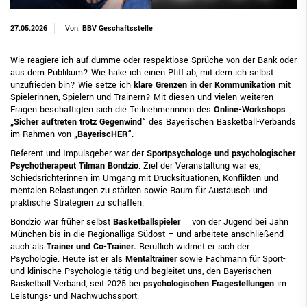
27.05.2026
Von:
BBV Geschäftsstelle
Wie reagiere ich auf dumme oder respektlose Sprüche von der Bank oder
aus dem Publikum? Wie hake ich einen Pfiff ab, mit dem ich selbst
unzufrieden bin? Wie setze ich
klare Grenzen in der Kommunikation
mit
Spielerinnen, Spielern und Trainern? Mit diesen und vielen weiteren
Fragen beschäftigten sich die Teilnehmerinnen des
Online-Workshops
„Sicher auftreten trotz Gegenwind“
des Bayerischen Basketball-Verbands
im Rahmen von
„BayeriscHER“
.
Referent und Impulsgeber war der
Sportpsychologe und psychologischer
Psychotherapeut Tilman Bondzio
. Ziel der Veranstaltung war es,
Schiedsrichterinnen im Umgang mit Drucksituationen, Konflikten und
mentalen Belastungen zu stärken sowie Raum für Austausch und
praktische Strategien zu schaffen.
Bondzio war früher selbst
Basketballspieler
– von der Jugend bei Jahn
München bis in die Regionalliga Südost – und arbeitete anschließend
auch als
Trainer und Co-Trainer.
Beruflich widmet er sich der
Psychologie. Heute ist er als
Mentaltrainer
sowie Fachmann für Sport-
und klinische Psychologie tätig und begleitet uns, den Bayerischen
Basketball Verband, seit 2025 bei
psychologischen Fragestellungen
im
Leistungs- und Nachwuchssport.