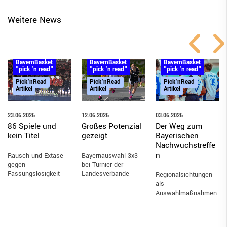
Weitere News
BayernBasket
BayernBasket
BayernBasket
"pick 'n read"
"pick 'n read"
"pick 'n read"
Pick'nRead
Pick'nRead
Pick'nRead
Artikel
Artikel
Artikel
23.06.2026
03.06.2026
12.06.2026
86 Spiele und
Der Weg zum
Großes Potenzial
kein Titel
Bayerischen
gezeigt
Nachwuchstreffe
n
Rausch und Extase
Bayernauswahl 3x3
gegen
bei Turnier der
Fassungslosigkeit
Landesverbände
Regionalsichtungen
als
Auswahlmaßnahmen