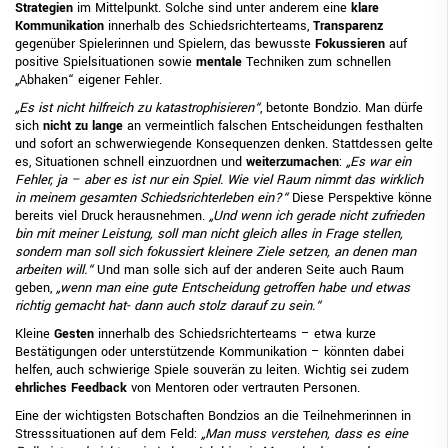
Strategien
im Mittelpunkt. Solche sind unter anderem eine
klare
Kommunikation
innerhalb des Schiedsrichterteams,
Transparenz
gegenüber Spielerinnen und Spielern, das bewusste
Fokussieren
auf
positive Spielsituationen sowie
mentale
Techniken zum schnellen
„Abhaken“ eigener Fehler.
„Es ist nicht hilfreich zu katastrophisieren“
, betonte Bondzio. Man dürfe
sich
nicht zu lange
an vermeintlich falschen Entscheidungen festhalten
und sofort an schwerwiegende Konsequenzen denken. Stattdessen gelte
es, Situationen schnell einzuordnen und
weiterzumachen
:
„Es war ein
Fehler, ja – aber es ist nur ein Spiel. Wie viel Raum nimmt das wirklich
in meinem gesamten Schiedsrichterleben ein?“
Diese Perspektive könne
bereits viel Druck herausnehmen.
„Und wenn ich gerade nicht zufrieden
bin mit meiner Leistung, soll man nicht gleich alles in Frage stellen,
sondern man soll sich fokussiert kleinere Ziele setzen, an denen man
arbeiten will.“
Und man solle sich auf der anderen Seite auch Raum
geben,
„wenn man eine gute Entscheidung getroffen habe und etwas
richtig gemacht hat- dann auch stolz darauf zu sein.“
Kleine
Gesten
innerhalb des Schiedsrichterteams – etwa kurze
Bestätigungen oder unterstützende Kommunikation – könnten dabei
helfen, auch schwierige Spiele souverän zu leiten. Wichtig sei zudem
ehrliches Feedback
von Mentoren oder vertrauten Personen.
Eine der wichtigsten Botschaften Bondzios an die Teilnehmerinnen in
Stresssituationen auf dem Feld:
„Man muss verstehen, dass es eine