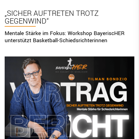
BBV Links
„SICHER AUFTRETEN TROTZ
GEGENWIND“
DIGITAL SCORE SHEET
STRUKTURREFORM
Mentale Stärke im Fokus: Workshop BayeriscHER
unterstützt Basketball-Schiedsrichterinnen