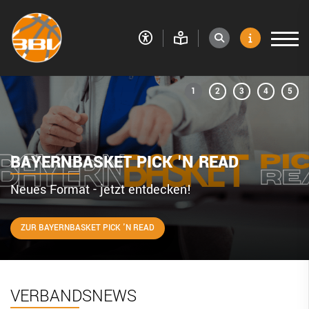
VERBAND
RESSORTS
BEZIRKE
BAYERNBASKET PICK 'N READ
BAYERNBASKET
Neues Format - jetzt entdecken!
NEWS
DIGITAL SCORE SHEET
ZUR BAYERNBASKET PICK 'N READ
STRUKTURREFORM
VERBANDSNEWS