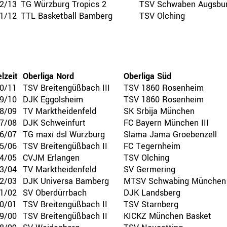
2/13
TG Würzburg Tropics 2
TSV Schwaben Augsbu
1/12
TTL Basketball Bamberg
TSV Olching
lzeit
Oberliga Nord
Oberliga Süd
0/11
TSV Breitengüßbach III
TSV 1860 Rosenheim
9/10
DJK Eggolsheim
TSV 1860 Rosenheim
8/09
TV Marktheidenfeld
SK Srbija München
7/08
DJK Schweinfurt
FC Bayern München III
6/07
TG maxi dsl Würzburg
Slama Jama Groebenzell
5/06
TSV Breitengüßbach II
FC Tegernheim
4/05
CVJM Erlangen
TSV Olching
3/04
TV Marktheidenfeld
SV Germering
2/03
DJK Universa Bamberg
MTSV Schwabing München
1/02
SV Oberdürrbach
DJK Landsberg
0/01
TSV Breitengüßbach II
TSV Starnberg
9/00
TSV Breitengüßbach II
KICKZ München Basket