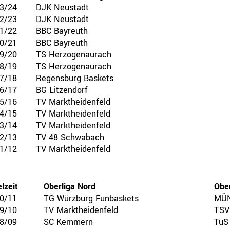
3/24
DJK Neustadt
2/23
DJK Neustadt
1/22
BBC Bayreuth
0/21
BBC Bayreuth
9/20
TS Herzogenaurach
8/19
TS Herzogenaurach
7/18
Regensburg Baskets
6/17
BG Litzendorf
5/16
TV Marktheidenfeld
4/15
TV Marktheidenfeld
3/14
TV Marktheidenfeld
2/13
TV 48 Schwabach
1/12
TV Marktheidenfeld
lzeit
Oberliga Nord
Ober
0/11
TG Würzburg Funbaskets
MÜN
9/10
TV Marktheidenfeld
TSV
8/09
SC Kemmern
TuS 