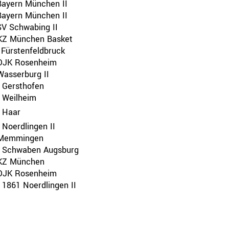
Bayern München II
Bayern München II
zirke
V Schwabing II
KZ München Basket
 Fürstenfeldbruck
Oberbayern
DJK Rosenheim
Schwaben
Wasserburg II
Mittelfranken
 Gersthofen
Oberfranken
 Weilheim
Unterfranken
Oberpfalz
 Haar
Noerdlingen II
Memmingen
 Schwaben Augsburg
KZ München
DJK Rosenheim
1861 Noerdlingen II