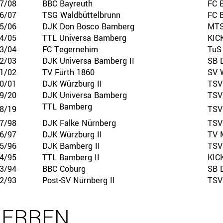
7/08
BBC Bayreuth
FC 
6/07
TSG Waldbüttelbrunn
FC 
Ressorts
Be
5/06
DJK Don Bosco Bamberg
MTS
4/05
TTL Universa Bamberg
KIC
3/04
Sport
FC Tegernehim
TuS
2/03
Jugend
DJK Universa Bamberg II
SB 
1/02
Trainer
TV Fürth 1860
SV 
0/01
Schiedsrichter
DJK Würzburg II
TSV
9/20
Breitensport
DJK Universa Bamberg
TSV
Leistungssport
TTL Bamberg
8/19
TSV
Rechtskammer
7/98
DJK Falke Nürnberg
TSV 
6/97
DJK Würzburg II
TV 
5/96
DJK Bamberg II
TSV
4/95
TTL Bamberg II
KIC
3/94
BBC Coburg
SB 
2/93
Post-SV Nürnberg II
TSV 
ERREN