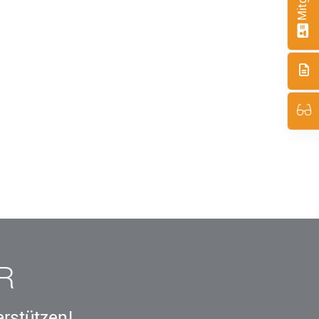
R
erstützen!