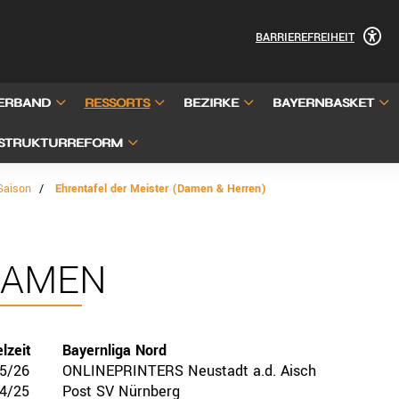
BARRIEREFREIHEIT
ERBAND
RESSORTS
BEZIRKE
BAYERNBASKET
STRUKTURREFORM
Saison
Ehrentafel der Meister (Damen & Herren)
DAMEN
lzeit
Bayernliga Nord
5/26
ONLINEPRINTERS Neustadt a.d. Aisch
4/25
Post SV Nürnberg