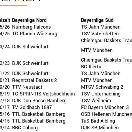
lzeit
Bayernliga Nord
Bayernliga Süd
5/26
Nürnberg Falcons
TS Jahn München
4/25
TG Pfauen Würzburg
TSV Vaterstetten
Chiemgau Baskets Trau
3/24
DJK Schweinfurt
MTV München
Chiemgau Baskets Trau
2/23
DJK Schweinfurt
BG Illertal
1/22
DJK Schweinfurt
TS Jahn München
0/21
Regnitztal Baskets 2
MTV München
9/20
TTV Neustadt
MTSV Schwabing 2
8/19
TG SPRINTIS Veitshöchheim
TSV Unterhaching
7/18
DJK Don Bosco Bamberg
TSV Weilheim
6/17
TV Goldbach 1897
FC Bayern München 3
5/16
TTL Basketball Bamberg
OSB Hellenen Münche
4/15
TTL Basketball Bamberg
TuS Bad Aibling
3/14
BBC Coburg
DJK SB München