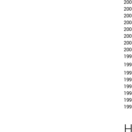
QUICKLINKS
200
200
Geschäftsstelle
200
200
Bayerischer Basketball Verband e. V.
200
Georg-Brauchle-Ring 93
200
80992 München
200
200
+49 89 15702-300
199
geschaeftsstelle@bbv-online.de
199
199
KONTAKT AUFNEHMEN
199
199
199
199
199
H