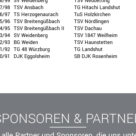
8/99
SV Weidenberg
TSV Neuoetting
7/98
TSV Ansbach
TG Hitachi Landshut
6/97
TS Herzogenaurach
TuS Holzkirchen
5/96
TSV Breitengüßbach
TSV Nördlingen
4/95
TSV Breitengüßbach II
TSV Dachau
3/94
SV Weidenberg
TSV 1847 Weilheim
2/93
BG Weiden
TSV Haunstetten
1/92
TG 48 Würzburg
TG Landshut
0/91
DJK Eggolsheim
SB DJK Rosenheim
SPONSOREN & PARTNE
alle Partner und Sponsoren, die uns unt