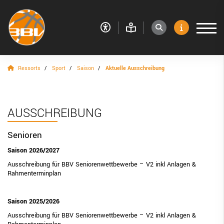
Ressorts
Sport
Saison
Aktuelle Ausschreibung
VERBAND
RESSORTS
Sport
AUSSCHREIBUNG
Saison
Senioren
Antrag auf Erteilung einer Trainerübergangslizenz
Saison 2026/2027
(TÜL)
Ausschreibung für BBV Seniorenwettbewerbe – V2 inkl Anlagen &
Rahmenterminplan
Änderung des Vereinsnamens
Zulassung von Spielhallen
Saison 2025/2026
Aktuelle Ausschreibung
Ausschreibung für BBV Seniorenwettbewerbe – V2 inkl Anlagen &