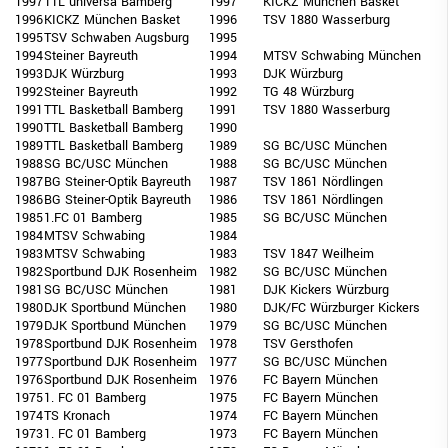
1997
TTL universa Bamberg
1997
KICKZ München Basket
1996
KICKZ München Basket
1996
TSV 1880 Wasserburg
1995
TSV Schwaben Augsburg
1995
1994
Steiner Bayreuth
1994
MTSV Schwabing München
1993
DJK Würzburg
1993
DJK Würzburg
1992
Steiner Bayreuth
1992
TG 48 Würzburg
1991
TTL Basketball Bamberg
1991
TSV 1880 Wasserburg
1990
TTL Basketball Bamberg
1990
1989
TTL Basketball Bamberg
1989
SG BC/USC München
1988
SG BC/USC München
1988
SG BC/USC München
1987
BG Steiner-Optik Bayreuth
1987
TSV 1861 Nördlingen
1986
BG Steiner-Optik Bayreuth
1986
TSV 1861 Nördlingen
1985
1.FC 01 Bamberg
1985
SG BC/USC München
1984
MTSV Schwabing
1984
1983
MTSV Schwabing
1983
TSV 1847 Weilheim
1982
Sportbund DJK Rosenheim
1982
SG BC/USC München
1981
SG BC/USC München
1981
DJK Kickers Würzburg
1980
DJK Sportbund München
1980
DJK/FC Würzburger Kickers
1979
DJK Sportbund München
1979
SG BC/USC München
1978
Sportbund DJK Rosenheim
1978
TSV Gersthofen
1977
Sportbund DJK Rosenheim
1977
SG BC/USC München
1976
Sportbund DJK Rosenheim
1976
FC Bayern München
1975
1. FC 01 Bamberg
1975
FC Bayern München
1974
TS Kronach
1974
FC Bayern München
1973
1. FC 01 Bamberg
1973
FC Bayern München