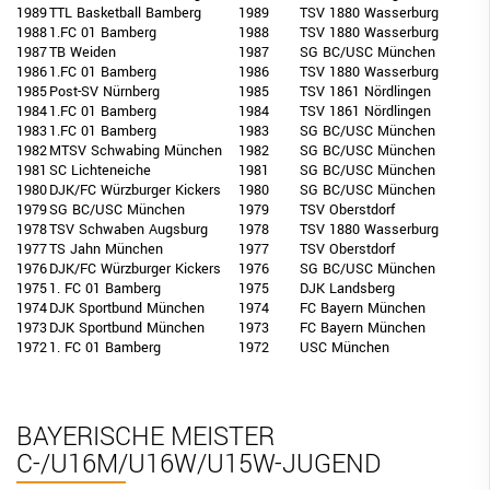
1989
TTL Basketball Bamberg
1989
TSV 1880 Wasserburg
1988
1.FC 01 Bamberg
1988
TSV 1880 Wasserburg
1987
TB Weiden
1987
SG BC/USC München
1986
1.FC 01 Bamberg
1986
TSV 1880 Wasserburg
1985
Post-SV Nürnberg
1985
TSV 1861 Nördlingen
1984
1.FC 01 Bamberg
1984
TSV 1861 Nördlingen
1983
1.FC 01 Bamberg
1983
SG BC/USC München
1982
MTSV Schwabing München
1982
SG BC/USC München
1981
SC Lichteneiche
1981
SG BC/USC München
1980
DJK/FC Würzburger Kickers
1980
SG BC/USC München
1979
SG BC/USC München
1979
TSV Oberstdorf
1978
TSV Schwaben Augsburg
1978
TSV 1880 Wasserburg
1977
TS Jahn München
1977
TSV Oberstdorf
1976
DJK/FC Würzburger Kickers
1976
SG BC/USC München
1975
1. FC 01 Bamberg
1975
DJK Landsberg
1974
DJK Sportbund München
1974
FC Bayern München
1973
DJK Sportbund München
1973
FC Bayern München
1972
1. FC 01 Bamberg
1972
USC München
BAYERISCHE MEISTER
C-/U16M/U16W/U15W-JUGEND