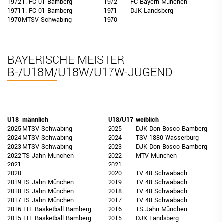
1972
1. FC 01 Bamberg
1972
FC Bayern München
1971
1. FC 01 Bamberg
1971
DJK Landsberg
1970
MTSV Schwabing
1970
BAYERISCHE MEISTER
B-/U18M/U18W/U17W-JUGEND
U18
männlich
U18/U17
weiblich
2025
MTSV Schwabing
2025
DJK Don Bosco Bamberg
2024
MTSV Schwabing
2024
TSV 1880 Wasserburg
2023
MTSV Schwabing
2023
DJK Don Bosco Bamberg
2022
TS Jahn München
2022
MTV München
2021
2021
2020
2020
TV 48 Schwabach
2019
TS Jahn München
2019
TV 48 Schwabach
2018
TS Jahn München
2018
TV 48 Schwabach
2017
TS Jahn München
2017
TV 48 Schwabach
2016
TTL Basketball Bamberg
2016
TS Jahn München
2015
TTL Basketball Bamberg
2015
DJK Landsberg