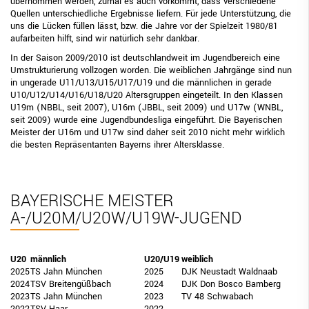
übernommen werden, zumal es auch vorkommt, dass verschiedene
Ehrentafel der Meister (Jugend)
Quellen unterschiedliche Ergebnisse liefern. Für jede Unterstützung, die
uns die Lücken füllen lässt, bzw. die Jahre vor der Spielzeit 1980/81
Mann-Mann-Verteidigung
aufarbeiten hilft, sind wir natürlich sehr dankbar.
BBV-Camps
In der Saison 2009/2010 ist deutschlandweit im Jugendbereich eine
Umstrukturierung vollzogen worden. Die weiblichen Jahrgänge sind nun
in ungerade U11/U13/U15/U17/U19 und die männlichen in gerade
Sonderteilnahme-Berechtigung (STB)
U10/U12/U14/U16/U18/U20 Altersgruppen eingeteilt. In den Klassen
U19m (NBBL, seit 2007), U16m (JBBL, seit 2009) und U17w (WNBL,
Trainer
seit 2009) wurde eine Jugendbundesliga eingeführt. Die Bayerischen
Meister der U16m und U17w sind daher seit 2010 nicht mehr wirklich
Schiedsrichter
die besten Repräsentanten Bayerns ihrer Altersklasse.
Breitensport
Leistungssport
BAYERISCHE MEISTER
A-/U20M/U20W/U19W-JUGEND
Rechtskammer
BEZIRKE
U20
männlich
U20/U19
weiblich
BAYERNBASKET
2025
TS Jahn München
2025
DJK Neustadt Waldnaab
2024
TSV Breitengüßbach
2024
DJK Don Bosco Bamberg
NEWS
2023
TS Jahn München
2023
TV 48 Schwabach
2022
TSV Haar
2022