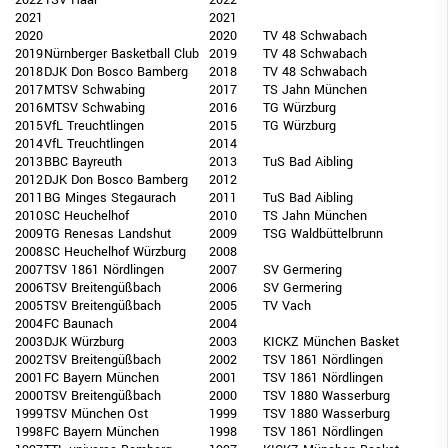
DIGITAL SCORE SHEET
2021
2021
2020
2020
TV 48 Schwabach
STRUKTURREFORM
2019
Nürnberger Basketball Club
2019
TV 48 Schwabach
2018
DJK Don Bosco Bamberg
2018
TV 48 Schwabach
2017
MTSV Schwabing
2017
TS Jahn München
2016
MTSV Schwabing
2016
TG Würzburg
2015
VfL Treuchtlingen
2015
TG Würzburg
2014
VfL Treuchtlingen
2014
2013
BBC Bayreuth
2013
TuS Bad Aibling
2012
DJK Don Bosco Bamberg
2012
2011
BG Minges Stegaurach
2011
TuS Bad Aibling
2010
SC Heuchelhof
2010
TS Jahn München
2009
TG Renesas Landshut
2009
TSG Waldbüttelbrunn
2008
SC Heuchelhof Würzburg
2008
2007
TSV 1861 Nördlingen
2007
SV Germering
2006
TSV Breitengüßbach
2006
SV Germering
2005
TSV Breitengüßbach
2005
TV Vach
2004
FC Baunach
2004
2003
DJK Würzburg
2003
KICKZ München Basket
2002
TSV Breitengüßbach
2002
TSV 1861 Nördlingen
2001
FC Bayern München
2001
TSV 1861 Nördlingen
2000
TSV Breitengüßbach
2000
TSV 1880 Wasserburg
1999
TSV München Ost
1999
TSV 1880 Wasserburg
1998
FC Bayern München
1998
TSV 1861 Nördlingen