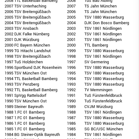
2008
TTL Basketball Bamberg
2008
TuS Bad Aibling
2007
TSV Unterhaching
2007
TS Jahn München
2006
TSV Breitengüßbach
2006
TS Jahn München
2005
TSV Breitengüßbach
2005
TSV 1880 Wasserburg
2004
TSV Breitengüßbach
2004
DJK Don Bosco Bamberg
2003
TSV Ansbach
2003
TSV 1861 Nördlingen
2002
DJK Falke Nürnberg
2002
TSV 1861 Nördlingen
2001
DJK Würzburg
2001
TSV 1861 Nördlingen
2000
FC Bayern München
2000
TTL Bamberg
1999
TG Hitachi Landshut
1999
TSV 1880 Wasserburg
1998
TSV Breitengüßbach
1998
TSV 1861 Nördlingen
1997
TuS Holzkirchen
1997
SV Germering
1996
Sportbund DJK Rosenheim
1996
TSV 1880 Wasserburg
1995
TSV München Ost
1995
TSV 1880 Wasserburg
1994
TTL Basketball Bamberg
1994
TSV 1880 Wasserburg
1993
TSV Penzberg
1993
TSV 1880 Wasserburg
1992
TTL Basketball Bamberg
1992
TV Memmingen
1991
SpVgg Rattelsdorf
1991
TuS Fürstenfeldbruck
1990
TSV München Ost
1990
TuS Fürstenfeldbruck
1989
Steiner Bayreuth
1989
CVJM Würzburg
1988
1.FC 01 Bamberg
1988
TSV 1861 Nördlingen
1987
1.FC 01 Bamberg
1987
TSV 1880 Wasserburg
1986
1.FC 01 Bamberg
1986
TSV 1880 Wasserburg
1985
1.FC 01 Bamberg
1985
SG BC/USC München
1984
BG Steiner-Optik Bayreuth
1984
TSV 1861 Nördlingen