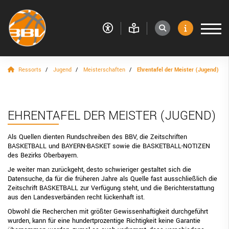
Ressorts
Jugend
Meisterschaften
Ehrentafel der Meister (Jugend)
VERBAND
RESSORTS
Sport
EHRENTAFEL DER MEISTER (JUGEND)
Jugend
Als Quellen dienten Rundschreiben des BBV, die Zeitschriften
BASKETBALL und BAYERN-BASKET sowie die BASKETBALL-NOTIZEN
Jugendausschuss
des Bezirks Oberbayern.
Je weiter man zurückgeht, desto schwieriger gestaltet sich die
Aktuelles aus dem Jugendbereich
Datensuche, da für die früheren Jahre als Quelle fast ausschließlich die
Zeitschrift BASKETBALL zur Verfügung steht, und die Berichterstattung
Ausschreibung Jugend
aus den Landesverbänden recht lückenhaft ist.
Meisterschaften
Obwohl die Recherchen mit größter Gewissenhaftigkeit durchgeführt
wurden, kann für eine hundertprozentige Richtigkeit keine Garantie