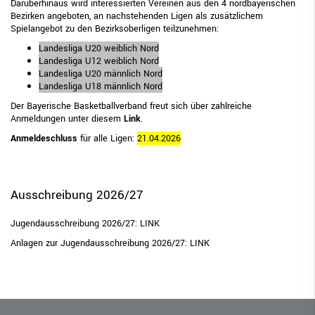
Mann-Mann-Verteidigung
Darüberhinaus wird interessierten Vereinen aus den 4 nordbayerischen
Bezirken angeboten, an nachstehenden Ligen als zusätzlichem
Spielangebot zu den Bezirksoberligen teilzunehmen:
BBV-Camps
Landesliga U20 weiblich Nord
Sonderteilnahme-Berechtigung (STB)
Landesliga U12 weiblich Nord
Landesliga U20 männlich Nord
Trainer
Landesliga U18 männlich Nord
Der Bayerische Basketballverband freut sich über zahlreiche
Schiedsrichter
Anmeldungen unter diesem
Link
.
Anmeldeschluss
für alle Ligen:
21.04.2026
Breitensport
Leistungssport
Ausschreibung 2026/27
Rechtskammer
BEZIRKE
Jugendausschreibung 2026/27:
LINK
Anlagen zur Jugendausschreibung 2026/27:
LINK
BAYERNBASKET
NEWS
DIGITAL SCORE SHEET