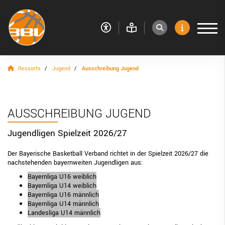
Ressorts
Jugend
Ausschreibung Jugend
VERBAND
RESSORTS
Sport
AUSSCHREIBUNG JUGEND
Jugend
Jugendligen Spielzeit 2026/27
Jugendausschuss
Der Bayerische Basketball Verband richtet in der Spielzeit 2026/27 die
nachstehenden bayernweiten Jugendligen aus:
Aktuelles aus dem Jugendbereich
Bayernliga U16 weiblich
Bayernliga U14 weiblich
Ausschreibung Jugend
Bayernliga U16 männlich
Bayernliga U14 männlich
Meisterschaften
Landesliga U14 männlich