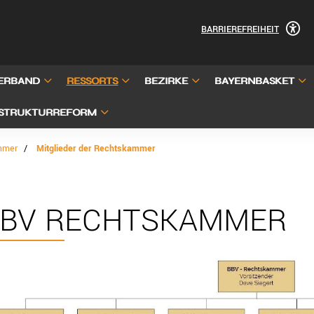
BARRIEREFREIHEIT
ERBAND
RESSORTS
BEZIRKE
BAYERNBASKET
STRUKTURREFORM
mmer
Mitglieder der Rechtskammer
BV RECHTSKAMMER