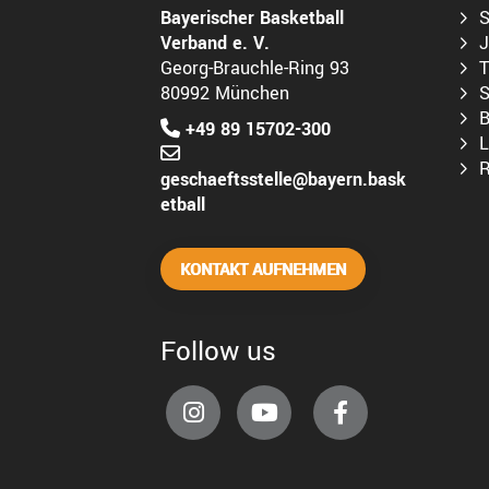
Bayerischer Basketball
S
Verband e. V.
J
Georg-Brauchle-Ring 93
T
80992 München
S
B
+49 89 15702-300
L
R
geschaeftsstelle@bayern.bask
etball
KONTAKT AUFNEHMEN
Follow us