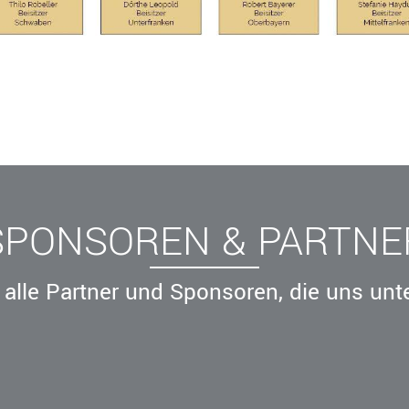
SPONSOREN & PARTNE
Ressorts
Be
Sport
alle Partner und Sponsoren, die uns unt
Jugend
Trainer
Schiedsrichter
Breitensport
Leistungssport
Rechtskammer