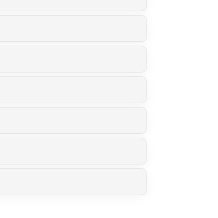
zirke
Oberbayern
Schwaben
Mittelfranken
Oberfranken
Unterfranken