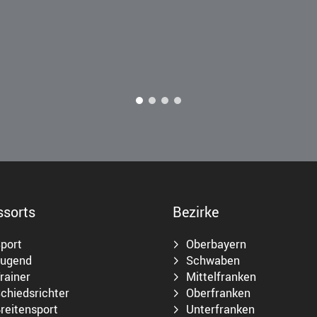
ssorts
Bezirke
port
Oberbayern
ugend
Schwaben
rainer
Mittelfranken
chiedsrichter
Oberfranken
reitensport
Unterfranken