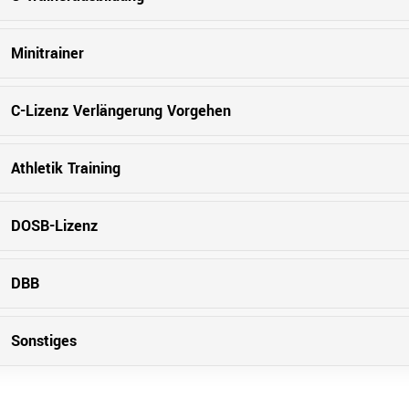
Minitrainer
C-Lizenz Verlängerung Vorgehen
Athletik Training
DOSB-Lizenz
Ressorts
Be
DBB
Sport
Sonstiges
Jugend
Trainer
Schiedsrichter
Breitensport