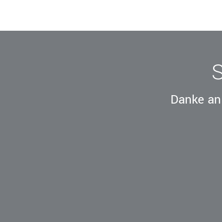
geschaeftsstelle@bbv-online.de
KONTAKT AUFNEHMEN
Danke an 