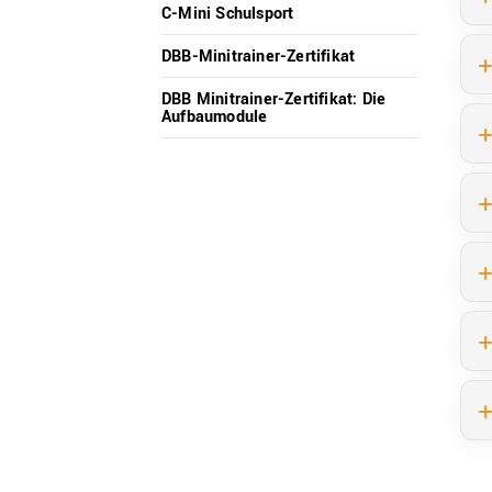
C-Mini Schulsport
DBB-Minitrainer-Zertifikat
DBB Minitrainer-Zertifikat: Die
Aufbaumodule
QUICKLINKS
Geschäftsstelle
Bayerischer Basketball Verband e. V.
Georg-Brauchle-Ring 93
80992 München
+49 89 15702-300