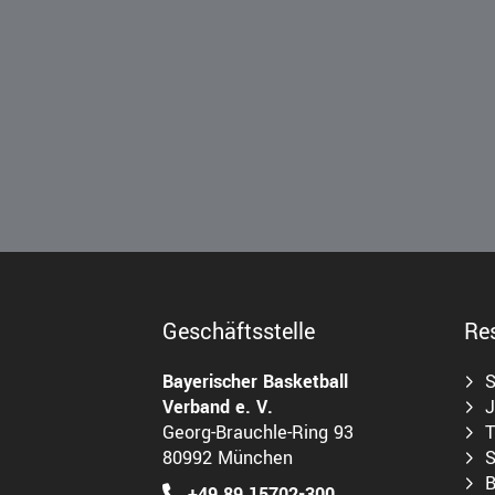
Geschäftsstelle
Re
Bayerischer Basketball
S
Verband e. V.
J
Georg-Brauchle-Ring 93
T
80992 München
S
B
+49 89 15702-300