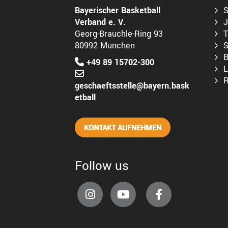
Bayerischer Basketball
S
Verband e. V.
J
Georg-Brauchle-Ring 93
T
80992 München
S
B
+49 89 15702-300
L
R
geschaeftsstelle@bayern.bask
etball
KONTAKT AUFNEHMEN
Follow us