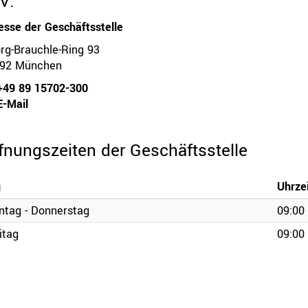
 V.
esse der Geschäftsstelle
rg-Brauchle-Ring 93
92 München
49 89 15702-300
-Mail
fnungszeiten der Geschäftsstelle
g
Uhrzei
tag - Donnerstag
09:00 
Ressorts
Be
itag
09:00 
Sport
Jugend
Trainer
Schiedsrichter