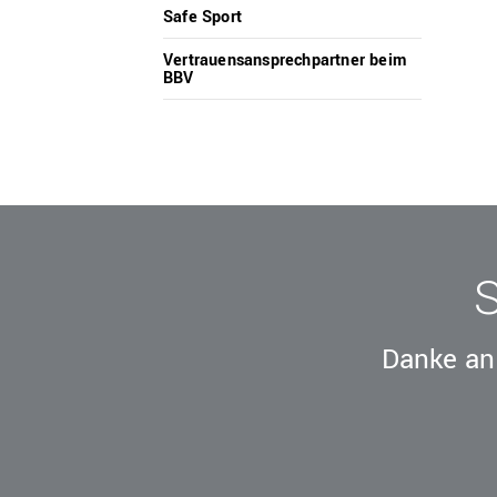
+49 89 15702-300
Safe Sport
geschaeftsstelle@bbv-online.de
Vertrauensansprechpartner beim
BBV
KONTAKT AUFNEHMEN
Danke an 