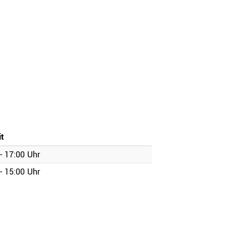
t
- 17:00 Uhr
zirke
- 15:00 Uhr
Oberbayern
Schwaben
Mittelfranken
Oberfranken