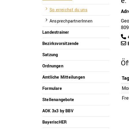
e.
So erreichst du uns
Adr
Geo
AnsprechpartnerInnen
809
Landestrainer
+
E
Bezirksvorsitzende
Satzung
Öf
Ordnungen
QUICKLINKS
Amtliche Mitteilungen
Ta
Mon
Formulare
Geschäftsstelle
Fre
Stellenangebote
Bayerischer Basketball Verband e. V.
AOK 3x3 by BBV
Georg-Brauchle-Ring 93
80992 München
BayeriscHER