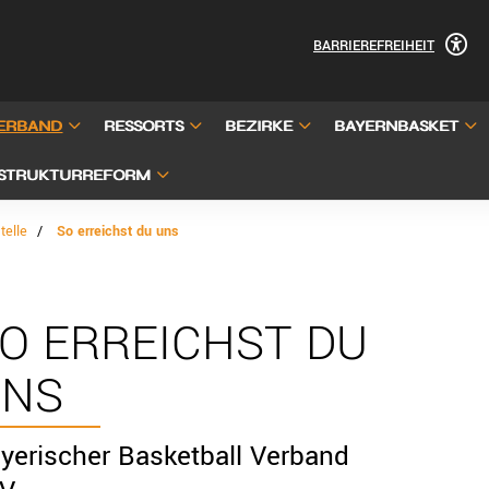
BARRIEREFREIHEIT
ERBAND
RESSORTS
BEZIRKE
BAYERNBASKET
STRUKTURREFORM
telle
So erreichst du uns
O ERREICHST DU
UNS
yerischer Basketball Verband