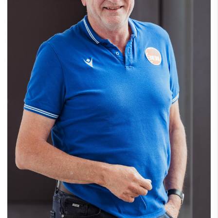
Gerald Rakow
Franz Ostermayer
Magdalena v. Geyr & Alexandra Shaw
Sebastian Böhnlein
Geschäftsstelle
Landestrainer
Bezirksvorsitzende
Satzung
Ordnungen
Amtliche Mitteilungen
Formulare
Stellenangebote