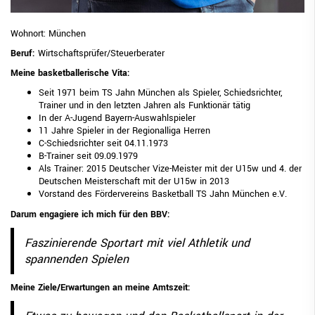
AOK 3x3 by BBV
Wohnort: München
BayeriscHER
Beruf:
Wirtschaftsprüfer/Steuerberater
Meine basketballerische Vita:
Safe Sport
Seit 1971 beim TS Jahn München als Spieler, Schiedsrichter,
Vertrauensansprechpartner beim BBV
Trainer und in den letzten Jahren als Funktionär tätig
In der A-Jugend Bayern-Auswahlspieler
RESSORTS
11 Jahre Spieler in der Regionalliga Herren
C-Schiedsrichter seit 04.11.1973
BEZIRKE
B-Trainer seit 09.09.1979
Als Trainer: 2015 Deutscher Vize-Meister mit der U15w und 4. der
BAYERNBASKET
Deutschen Meisterschaft mit der U15w in 2013
Vorstand des Fördervereins Basketball TS Jahn München e.V.
NEWS
Darum engagiere ich mich für den BBV:
DIGITAL SCORE SHEET
Faszinierende Sportart mit viel Athletik und
STRUKTURREFORM
spannenden Spielen
Meine Ziele/Erwartungen an meine Amtszeit: