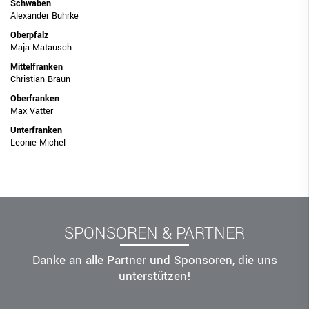
Mann-Mann-Verteidigung
Schwaben
Alexander Bührke
BBV-Camps
Oberpfalz
Maja Matausch
Sonderteilnahme-Berechtigung (STB)
Mittelfranken
Christian Braun
Trainer
Oberfranken
Schiedsrichter
Max Vatter
Unterfranken
Breitensport
Leonie Michel
Leistungssport
Rechtskammer
BEZIRKE
SPONSOREN & PARTNER
BAYERNBASKET
Danke an alle Partner und Sponsoren, die uns
NEWS
unterstützen!
DIGITAL SCORE SHEET