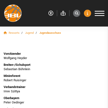
Ressorts
Jugend
Jugendausschuss
VERBAND
RESSORTS
Sport
Vorsitzender
Wolfgang Heyder
Jugend
Breiten-/Schulsport
Sebastian Böhnlein
Jugendausschuss
Minireferent
Robert Ruisinger
Aktuelles aus dem Jugendbereich
Verbandstrainer
Ausschreibung Jugend
Imre Szittya
Oberbayern
Meisterschaften
Peter Oedinger