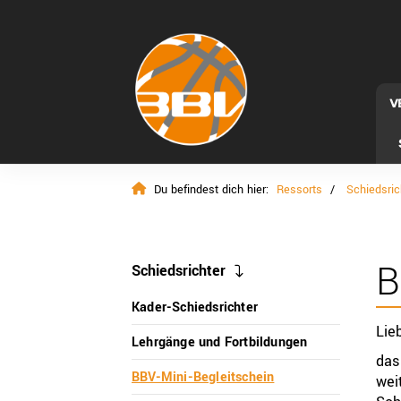
V
Du befindest dich hier:
Ressorts
Schiedsric
B
Schiedsrichter
Kader-Schiedsrichter
Lie
Lehrgänge und Fortbildungen
das
BBV-Mini-Begleitschein
wei