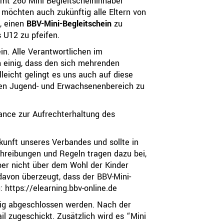
mt 260 Mini Begleitscheininhaber
 möchten auch zukünftig alle Eltern von
, einen
BBV-Mini-Begleitschein
zu
s U12 zu pfeifen.
in. Alle Verantwortlichen im
h einig, dass den sich mehrenden
eicht gelingt es uns auch auf diese
 den Jugend- und Erwachsenenbereich zu
hance zur Aufrechterhaltung des
ukunft unseres Verbandes und sollte in
chreibungen und Regeln tragen dazu bei,
ber nicht über dem Wohl der Kinder
 davon überzeugt, dass der BBV-Mini-
g:
https://elearning.bbv-online.de
gig abgeschlossen werden. Nach der
il zugeschickt.
Zusätzlich wird es “Mini