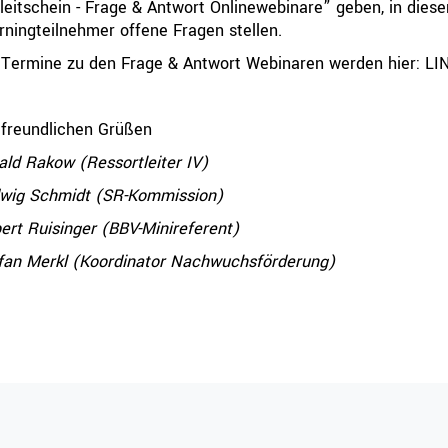
leitschein - Frage & Antwort Onlinewebinare” geben, in diese
rningteilnehmer offene Fragen stellen.
Ressorts
Be
 Termine zu den Frage & Antwort Webinaren werden hier:
LI
Sport
Jugend
 freundlichen Grüßen
Trainer
ald Rakow
(Ressortleiter IV)
Schiedsrichter
Breitensport
wig Schmidt
(SR-Kommission)
Leistungssport
ert Ruisinger
(BBV-Minireferent)
Rechtskammer
fan Merkl
(Koordinator Nachwuchsförderung)