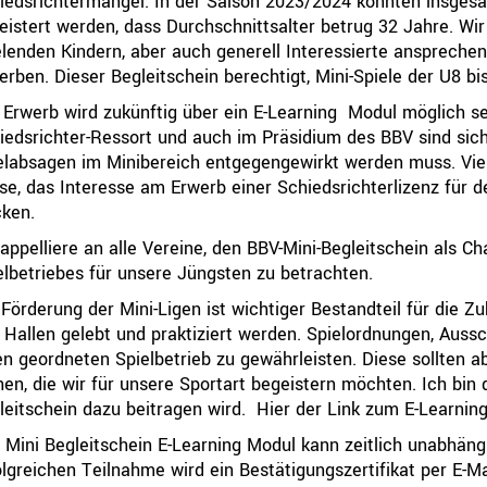
iedsrichtermangel. In der Saison 2023/2024 konnten insgesa
eistert werden, dass Durchschnittsalter betrug 32 Jahre. Wir
elenden Kindern, aber auch generell Interessierte ansprechen
erben. Dieser Begleitschein berechtigt, Mini-Spiele der U8 bi
 Erwerb wird zukünftig über ein E-Learning Modul möglich se
iedsrichter-Ressort und auch im Präsidium des BBV sind sic
elabsagen im Minibereich entgegengewirkt werden muss. Viell
se, das Interesse am Erwerb einer Schiedsrichterlizenz für
ken.
 appelliere an alle Vereine, den BBV-Mini-Begleitschein als C
elbetriebes für unsere Jüngsten zu betrachten.
 Förderung der Mini-Ligen ist wichtiger Bestandteil für die Z
 Hallen gelebt und praktiziert werden. Spielordnungen, Auss
en geordneten Spielbetrieb zu gewährleisten. Diese sollten a
hen, die wir für unsere Sportart begeistern möchten. Ich bin
leitschein dazu beitragen wird.
Hier der Link zum E-Learnin
 Mini Begleitschein E-Learning Modul kann zeitlich unabhän
olgreichen Teilnahme wird ein Bestätigungszertifikat per E-Ma