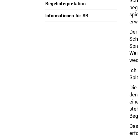
Sch
Regelinterpretation
beg
spi
Informationen für SR
erw
Der
Sch
Spi
Wei
wec
Ich
Spi
Die
den
ein
ste
Beg
Das
erf