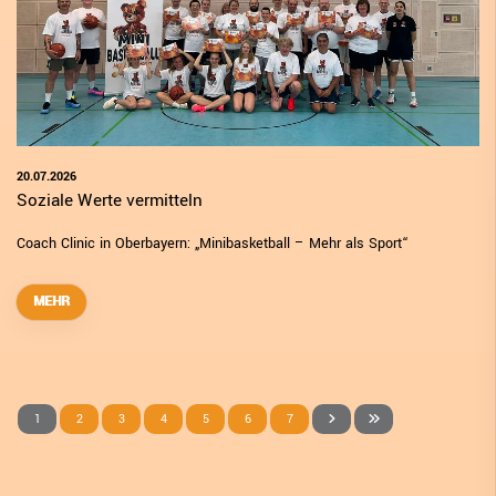
20.07.2026
Soziale Werte vermitteln
Coach Clinic in Oberbayern: „Minibasketball – Mehr als Sport“
MEHR
1
2
3
4
5
6
7