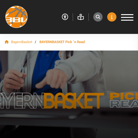
BayernBasket
BAYERNBASKET Pick 'n Read
VERBAND
RESSORTS
BEZIRKE
BAYERNBASKET
BAYERNBASKET Pick 'n Read
BB PnR Bildergalerien
BAYERNBASKET abonnieren
BAYERNBASKET Ausgabenarchiv
NEWS