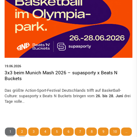
19.06.2026
3x3 beim Munich Mash 2026 – supasporty x Beats N
Buckets
Das größte Action-Sport-Festival Deutschlands trifft auf Basketball-
Culture: supasporty x Beats N Buckets bringen vom
26. bis 28. Juni
drei
Tage volle…
1
2
3
4
5
6
7
8
9
10
…