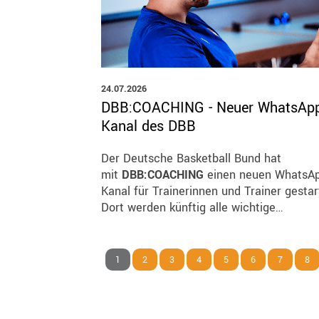
24.07.2026
DBB:COACHING - Neuer WhatsApp
Kanal des DBB
Der Deutsche Basketball Bund hat
mit
DBB:COACHING
einen neuen WhatsAp
Kanal für Trainerinnen und Trainer gestar
Dort werden künftig alle wichtige…
1
2
3
4
5
6
7
8