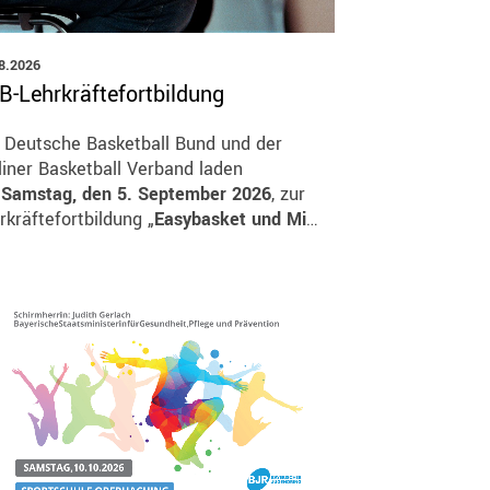
zirke
8.2026
B-Lehrkräftefortbildung
Oberbayern
Schwaben
 Deutsche Basketball Bund und der
Mittelfranken
liner Basketball Verband laden
Oberfranken
m
Samstag, den 5. September 2026
, zur
Unterfranken
rkräftefortbildung „
Easybasket und Mi
…
Oberpfalz