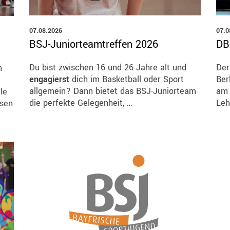
Ressorts
Be
07.08.2026
07.0
BSJ-Juniorteamtreffen 2026
DB
Sport
Jugend
Du bist zwischen 16 und 26 Jahre alt und
Der
n
Trainer
engagierst
dich im Basketball oder Sport
Ber
Schiedsrichter
allgemein? Dann bietet das BSJ-Juniorteam
a
le
Breitensport
die perfekte Gelegenheit, …
Leh
esen
Leistungssport
Rechtskammer