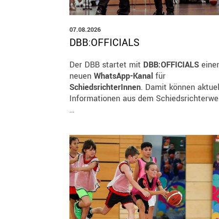
QUICKLINKS
Geschäftsstelle
07.08.2026
DBB:OFFICIALS
Bayerischer Basketball Verband e. V.
Georg-Brauchle-Ring 93
Der DBB startet mit
DBB:OFFICIALS
eine
80992 München
neuen
WhatsApp-Kanal
für
SchiedsrichterInnen
. Damit können aktuel
+49 89 15702-300
Informationen aus dem Schiedsrichterw
geschaeftsstelle@bbv-online.de
…
KONTAKT AUFNEHMEN