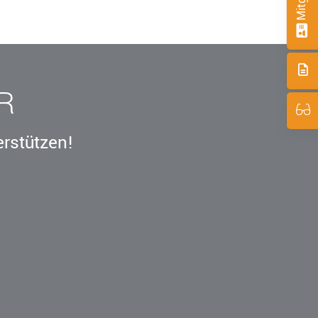
R
erstützen!