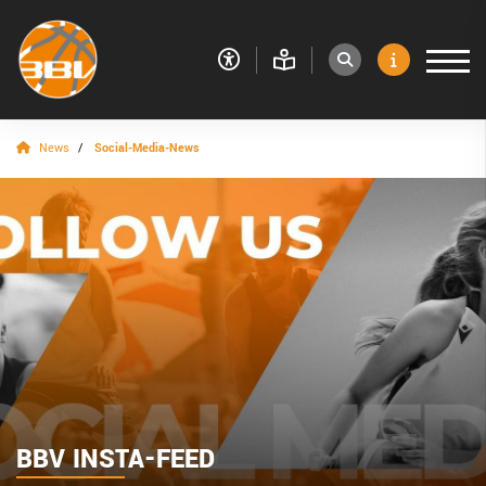
News
Social-Media-News
VERBAND
RESSORTS
BEZIRKE
BAYERNBASKET
NEWS
Newsroom
Social-Media-News
Newsletter
BBV INSTA-FEED
Sportdeutschland-News