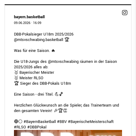
bayern.basketball
09.06.2026
·
16:09
DBB-Pokalsieger U18m 2025/2026
@mtsvschwabing.basketball
🏆
Was für eine Saison. 🔥
Die U18-Jungs des
@mtsvschwabing
räumen in der Saison
2025/2026 alles ab:
🥇 Bayerischer Meister
🥇 Meister RLSO
🏆 Sieger des DBB-Pokals U18m
Eine Saison - drei Titel. 💪🏀
Herzlichen Glückwunsch an die Spieler, das Trainerteam und
den gesamten Verein! 🎉🏆👏
🔵⚪
#BayernBasketball
#BBV
#BayerischeMeisterschaft
#RLSO
#DBBPokal