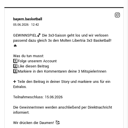
bayern.basketball
05.06.2026
·
12:42
GEWINNSPIEL🏀 Die 3x3-Saison geht los und wir verlosen
passend dazu gleich 3x den Molten Libertria 3x3 Basketball!
🔥
Was du tun musst:
1️⃣Folge unserem Account
2️⃣Like diesen Beitrag
3️⃣Markiere in den Kommentaren deine 3 MitspielerInnen
➕ Teile den Beitrag in deiner Story und markiere uns für ein
Extralos.
Teilnahmeschluss: 15.06.2026
Die GewinnerInnen werden anschließend per Direktnachricht
informiert.
Wir drücken die Daumen! 🥰