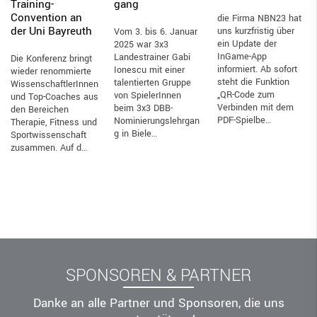
Training-
gang
Convention an
die Firma NBN23 hat
der Uni Bayreuth
uns kurzfristig über
Vom 3. bis 6. Januar
ein Update der
2025 war 3x3
InGame-App
Landestrainer Gabi
Die Konferenz bringt
informiert. Ab sofort
Ionescu mit einer
wieder renommierte
steht die Funktion
talentierten Gruppe
WissenschaftlerInnen
„QR-Code zum
von SpielerInnen
und Top-Coaches aus
Verbinden mit dem
beim 3x3 DBB-
den Bereichen
PDF-Spielbe…
Nominierungslehrgan
Therapie, Fitness und
g in Biele…
Sportwissenschaft
zusammen. Auf d…
SPONSOREN & PARTNER
Danke an alle Partner und Sponsoren, die uns