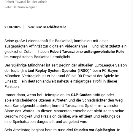
Robert Tavaszi bei der Arbeit
Foto: Bertram Wagner
21.04.2026
Von:
BBV Geschäftsstelle
Seine große Leidenschaft für Basketball, kombiniert mit einer
ausgeprägten Affinität zur digitalen Videoanalyse – und nicht zuletzt ein
glücklicher Zufall – haben
Robert Tavaszi
eine
außergewöhnliche Rolle
i
m europäischen Basketball ermöglicht.
Der
30jährige Münchner
ist seit Beginn der aktuellen EuroLeague-Saison
der feste
„Instant Replay System Operator (IRSO)“
beim FC Bayern
München. Vertraglich ist er bei rund 80 bis 90 Prozent der Spiele im
Einsatz – ein deutschlandweit nahezu einzigartiges Profil in dieser
Funktion.
Immer dann, wenn bei Heimspielen im
SAP-Garden
strittige oder
spielentscheidende Szenen auftreten und die Schiedsrichter den Weg
zum Kampfgericht antreten, kommt Tavaszi ins Spiel – im wahrsten
Sinne des Wortes. In diesen Momenten entscheidet nicht selten seine
Geschwindigkeit und Präzision darüber, wie effizient und reibungslos
eine Spielsituation dargestellt und aufgelöst wird.
Sein Arbeitstag beginnt bereits rund
drei Stunden vor Spielbeginn
. In