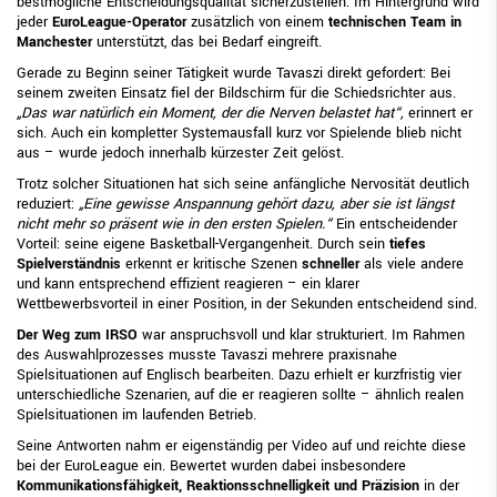
bestmögliche Entscheidungsqualität sicherzustellen. Im Hintergrund wird
jeder
EuroLeague-Operator
zusätzlich von einem
technischen Team in
Manchester
unterstützt, das bei Bedarf eingreift.
Gerade zu Beginn seiner Tätigkeit wurde Tavaszi direkt gefordert: Bei
seinem zweiten Einsatz fiel der Bildschirm für die Schiedsrichter aus.
„Das war natürlich ein Moment, der die Nerven belastet hat“,
erinnert er
sich. Auch ein kompletter Systemausfall kurz vor Spielende blieb nicht
aus – wurde jedoch innerhalb kürzester Zeit gelöst.
Trotz solcher Situationen hat sich seine anfängliche Nervosität deutlich
reduziert:
„Eine gewisse Anspannung gehört dazu, aber sie ist längst
nicht mehr so präsent wie in den ersten Spielen.“
Ein entscheidender
Vorteil: seine eigene Basketball-Vergangenheit. Durch sein
tiefes
Spielverständnis
erkennt er kritische Szenen
schneller
als viele andere
und kann entsprechend effizient reagieren – ein klarer
Wettbewerbsvorteil in einer Position, in der Sekunden entscheidend sind.
Der Weg zum IRSO
war anspruchsvoll und klar strukturiert. Im Rahmen
des Auswahlprozesses musste Tavaszi mehrere praxisnahe
Spielsituationen auf Englisch bearbeiten. Dazu erhielt er kurzfristig vier
unterschiedliche Szenarien, auf die er reagieren sollte – ähnlich realen
Spielsituationen im laufenden Betrieb.
Seine Antworten nahm er eigenständig per Video auf und reichte diese
bei der EuroLeague ein. Bewertet wurden dabei insbesondere
Kommunikationsfähigkeit, Reaktionsschnelligkeit und Präzision
in der