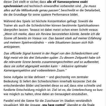
dieser Zeit stellt er sicher, dass
alle elf Kamerasysteme exakt
synchronisiert
und technisch einwandfrei vorbereitet sind.
„Da muss
alles auf die Millisekunde genau passen“
, beschreibt er die Detailarbeit,
die die Grundlage für seine spätere Performance bildet.
Während des Spiels ist höchste Konzentration gefragt. Sowohl die
Trainer als auch die Schiedsrichter können bestimmte Spielsituationen
überprüfen lassen. Tavaszi ist dabei meist schon einen Schritt voraus:
„Wenn ich merke, dass ein Review bevorstehen könnte, bereite ich die
Szene oft bereits im Voraus vor. Das basiert stark auf meiner Erfahrung
und meinem Spielverständnis – viele Situationen lassen sich früh
antizipieren.
Das offizielle Signal kommt in der Regel von den Schiedsrichtern und
folgt meist ein bis drei Sekunden später. Zu diesem Zeitpunkt habe ich
die relevante Szene bereits zusammengeschnitten und so aufbereitet,
dass sie sofort abgespielt werden kann – inklusive optimaler
Kameraperspektive und vorbereitetem Zoom.“
Seine Aufgabe ist klar definiert – und gleichzeitig von zentraler
Bedeutung: Er liefert den Schiedsrichtern innerhalb kürzester Zeit die
entscheidenden Bilder und bereitet diese so auf, dass eine schnelle und
fundierte Entscheidung möglich ist. Ziel ist es, die Unterbrechung so kurz
wie möglich zu halten, ohne dabei an Genauigkeit einzubüßen.
Parallel wird die Szene für die Zuschauer im Stadion verständlich
visualisiert. Mit der Ansage
„you have control“
übergibt er die finale