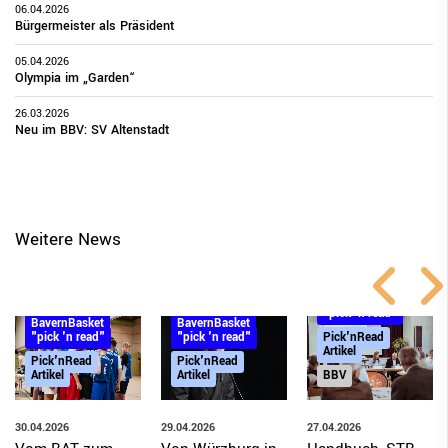
06.04.2026
Bürgermeister als Präsident
05.04.2026
Olympia im „Garden“
26.03.2026
Neu im BBV: SV Altenstadt
Weitere News
BayernBasket
"pick 'n read"
BayernBasket
BayernBasket
"pick 'n read"
Pick'nRead
"pick 'n read"
Artikel
Pick'nRead
Pick'nRead
Artikel
BBV
Artikel
30.04.2026
27.04.2026
29.04.2026