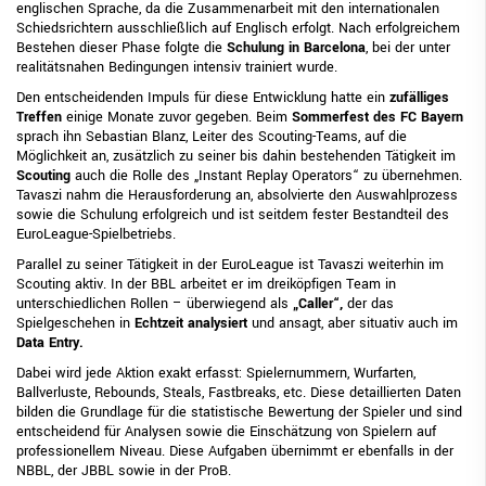
englischen Sprache, da die Zusammenarbeit mit den internationalen
Schiedsrichtern ausschließlich auf Englisch erfolgt. Nach erfolgreichem
Bestehen dieser Phase folgte die
Schulung in Barcelona
, bei der unter
realitätsnahen Bedingungen intensiv trainiert wurde.
Den entscheidenden Impuls für diese Entwicklung hatte ein
zufälliges
Treffen
einige Monate zuvor gegeben. Beim
Sommerfest des FC Bayern
sprach ihn Sebastian Blanz, Leiter des Scouting-Teams, auf die
Möglichkeit an, zusätzlich zu seiner bis dahin bestehenden Tätigkeit im
Scouting
auch die Rolle des „Instant Replay Operators“ zu übernehmen.
Tavaszi nahm die Herausforderung an, absolvierte den Auswahlprozess
sowie die Schulung erfolgreich und ist seitdem fester Bestandteil des
EuroLeague-Spielbetriebs.
Parallel zu seiner Tätigkeit in der EuroLeague ist Tavaszi weiterhin im
Scouting aktiv. In der BBL arbeitet er im dreiköpfigen Team in
unterschiedlichen Rollen – überwiegend als
„Caller“,
der das
Spielgeschehen in
Echtzeit analysiert
und ansagt, aber situativ auch im
Data Entry.
Dabei wird jede Aktion exakt erfasst: Spielernummern, Wurfarten,
Ballverluste, Rebounds, Steals, Fastbreaks, etc. Diese detaillierten Daten
bilden die Grundlage für die statistische Bewertung der Spieler und sind
entscheidend für Analysen sowie die Einschätzung von Spielern auf
professionellem Niveau. Diese Aufgaben übernimmt er ebenfalls in der
NBBL, der JBBL sowie in der ProB.