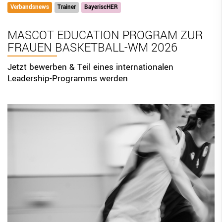
Verbandsnews
Trainer
BayeriscHER
BBV Links
MASCOT EDUCATION PROGRAM ZUR
DIGITAL SCORE SHEET
FRAUEN BASKETBALL-WM 2026
STRUKTURREFORM
Jetzt bewerben & Teil eines internationalen
Leadership-Programms werden