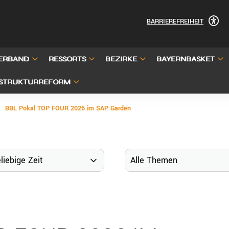
BARRIEREFREIHEIT
ERBAND
RESSORTS
BEZIRKE
BAYERNBASKET
STRUKTURREFORM
BBL Pokal TOP FOUR 2026 im SAP Garden