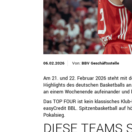
QUICKLINKS
Geschäftsstelle
Bayerischer Basketball Verband e. V.
Georg-Brauchle-Ring 93
80992 München
+49 89 15702-300
geschaeftsstelle@bbv-online.de
06.02.2026
Von:
BBV Geschäftsstelle
KONTAKT AUFNEHMEN
Am 21. und 22. Februar 2026 steht mit
Highlights des deutschen Basketballs a
an einem Wochenende aufeinander und 
Das TOP FOUR ist kein klassisches Klub-Ev
easyCredit BBL. Spitzenbasketball auf h
Pokalsieg.
DIESE TEAMS S