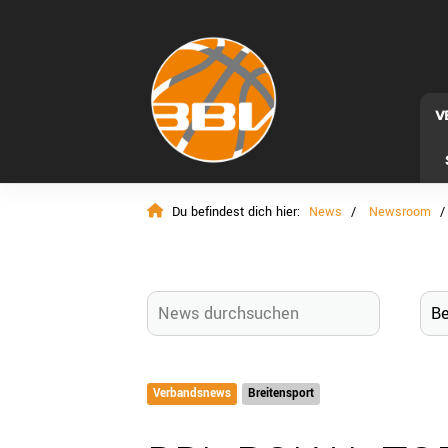
V
Du befindest dich hier:
News
Newsroom
Verbandsnews
Breitensport