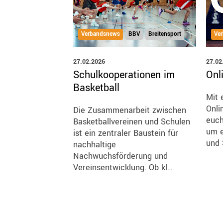
Ve
Verbandsnews
BBV
Breitensport
27.02
27.02.2026
Onl
Schulkooperationen im
Basketball
Mit 
Onli
Die Zusammenarbeit zwischen
euch
Basketballvereinen und Schulen
um e
ist ein zentraler Baustein für
und 
nachhaltige
Nachwuchsförderung und
Vereinsentwicklung. Ob kl…