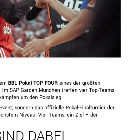
Ressorts
Be
Sport
Jugend
Trainer
Schiedsrichter
Breitensport
Leistungssport
Rechtskammer
 dem
BBL Pokal TOP FOUR
eines der größten
n. Im SAP Garden München treffen vier Top-Teams
kämpfen um den Pokalsieg.
ent, sondern das offizielle Pokal-Finalturnier der
öchstem Niveau. Vier Teams, ein Ziel – der
IND DABEI