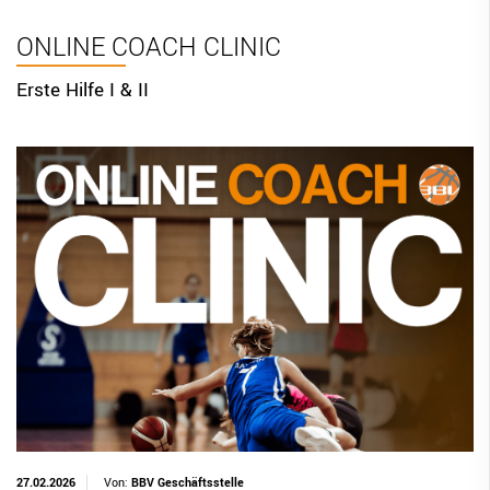
BBV Links
ONLINE COACH CLINIC
DIGITAL SCORE SHEET
Erste Hilfe I & II
STRUKTURREFORM
27.02.2026
Von:
BBV Geschäftsstelle