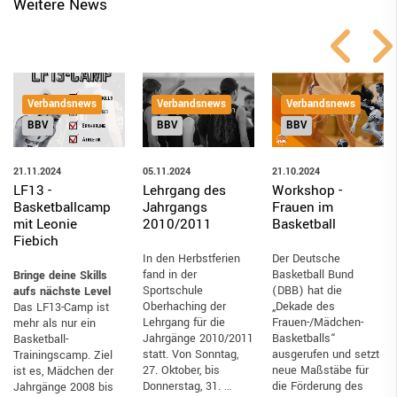
Weitere News
Verbandsnews
Verbandsnews
Verbandsnews
BBV
BBV
BBV
21.10.2024
21.11.2024
05.11.2024
Workshop -
LF13 -
Lehrgang des
Frauen im
Basketballcamp
Jahrgangs
Basketball
mit Leonie
2010/2011
Fiebich
Der Deutsche
In den Herbstferien
Basketball Bund
fand in der
Bringe deine Skills
(DBB) hat die
Sportschule
aufs nächste Level
„Dekade des
Oberhaching der
Das LF13-Camp ist
Frauen-/Mädchen-
Lehrgang für die
mehr als nur ein
Basketballs“
Jahrgänge 2010/2011
Basketball-
ausgerufen und setzt
statt. Von Sonntag,
Trainingscamp. Ziel
neue Maßstäbe für
27. Oktober, bis
ist es, Mädchen der
die Förderung des
Donnerstag, 31. …
Jahrgänge 2008 bis