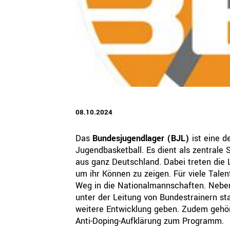
QUICKLINKS
Geschäftsstelle
Bayerischer Basketball Verband e. V.
Georg-Brauchle-Ring 93
80992 München
+49 89 15702-300
geschaeftsstelle@bbv-online.de
08.10.2024
KONTAKT AUFNEHMEN
Das
Bundesjugendlager (BJL)
ist eine d
Jugendbasketball. Es dient als zentrale 
aus ganz Deutschland. Dabei treten di
um ihr Können zu zeigen. Für viele Talen
Weg in die Nationalmannschaften. Neben 
unter der Leitung von Bundestrainern sta
weitere Entwicklung geben. Zudem gehö
Anti-Doping-Aufklärung zum Programm.