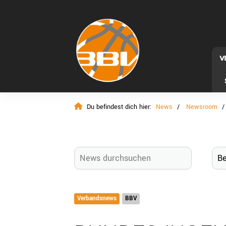
V
Du befindest dich hier:
News
Newsroom
Verbandsnews
BBV