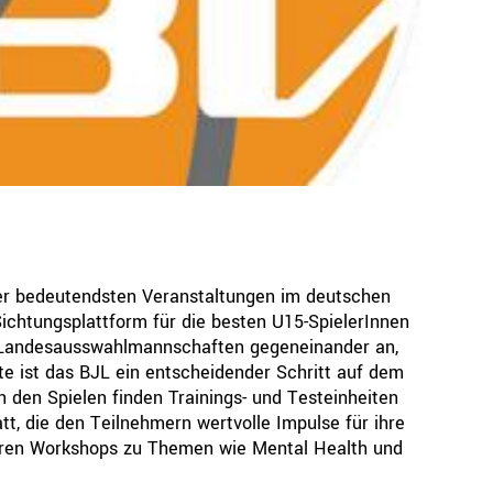
Ressorts
Be
Sport
Jugend
Trainer
Schiedsrichter
Team BB
Breitensport
Leistungssport
Rechtskammer
er bedeutendsten Veranstaltungen im deutschen
Sichtungsplattform für die besten U15-SpielerInnen
e Landesausswahlmannschaften gegeneinander an,
te ist das BJL ein entscheidender Schritt auf dem
den Spielen finden Trainings- und Testeinheiten
tt, die den Teilnehmern wertvolle Impulse für ihre
ren Workshops zu Themen wie Mental Health und