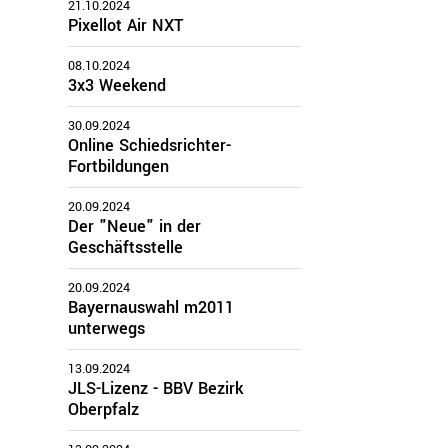
21.10.2024
Pixellot Air NXT
zirke
08.10.2024
3x3 Weekend
Oberbayern
Schwaben
30.09.2024
Mittelfranken
Online Schiedsrichter-
Fortbildungen
Oberfranken
V beim Bundesjugendlager 2024 mit Bundestrainer Dirk Bauermann
Unterfranken
20.09.2024
Oberpfalz
Der "Neue" in der
Geschäftsstelle
20.09.2024
Bayernauswahl m2011
unterwegs
13.09.2024
JLS-Lizenz - BBV Bezirk
Oberpfalz