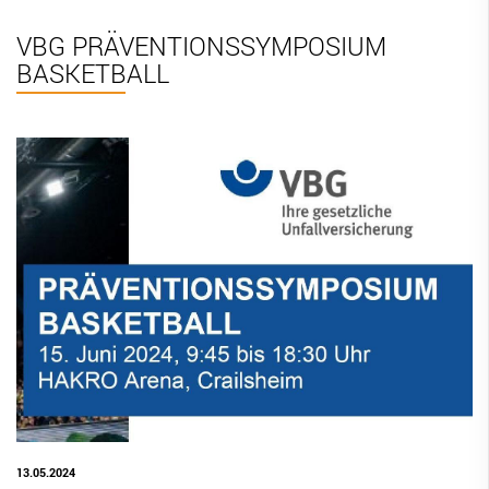
BBV Links
VBG PRÄVENTIONSSYMPOSIUM
BASKETBALL
DIGITAL SCORE SHEET
STRUKTURREFORM
13.05.2024