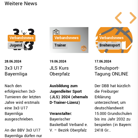
Weitere News
Verbandsnews
Verbandsnews
Verbandsnews
Trainer
Jugend
Breitensport
19.06.2024
28.06.2024
17.06.2024
JLS Kurs
3x3 U17
Schulsport-
Oberpfalz
Bayernliga
Tagung ONLINE
Ausbildung zum
Nach den
Der DBB hat kürzlich
Jugendleiter Sport
erfolgreichen 3x3-
die Freiburger
(JLS) 2024
(ehemals
Turnieren der letzten
Erklärung
D-Trainer-Lizenz)
Jahre wird erstmals
unterzeichnet, um
eine 3x3 U17
deutschlandweit
Veranstalter:
Bayernliga
15.000 Grundschulen
Bayerischer
ausgeschrieben.
bis ins Jahr 2032 zu
Basketball Verband e.
bespielen (in Bayern:
V. – Bezirk Oberpfalz
An der BBV 3x3 U17
2418 Gr…
Bayernliga dürfen nur