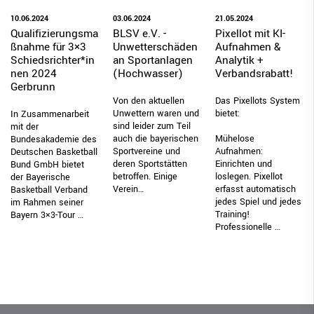
03.06.2024
10.06.2024
21.05.2024
BLSV e.V. -
Qualifizierungsma
Pixellot mit KI-
Unwetterschäden
ßnahme für 3×3
Aufnahmen &
an Sportanlagen
Schiedsrichter*in
Analytik +
(Hochwasser)
nen 2024
Verbandsrabatt!
Gerbrunn
Von den aktu­el­len
Das Pixellots System
Unwet­tern waren und
bietet:
In Zusammenarbeit
sind leider zum Teil
mit der
auch die baye­ri­schen
Mühelose
Bundesakademie des
Sport­ver­eine und
Aufnahmen:
Deutschen Basketball
deren Sport­stät­ten
Einrichten und
Bund GmbH bietet
betrof­fen. Einige
loslegen. Pixellot
der Bayerische
Verein…
erfasst automatisch
Basketball Verband
jedes Spiel und jedes
im Rahmen seiner
Training!
Bayern 3×3-Tour …
Professionelle …