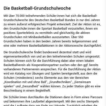
Die Basketball-Grundschulwoche
Mit über 70.000 teilnehmenden Schüler:innen hat sich die Basketball-
Grundschulwoche des Deutschen Basketball Bundes in nur drei Jahren
zu einem äußerst erfolgreichen Projekt entwickelt. Ziel der Aktion ist es,
den Grundschüler:innen die Sportart Basketball vorzustellen, ihnen ein
positives Sporterlebnis zu vermitteln und gleichzeitig die aktiven
Grundschulen mit Minibasketbällen auszustatten. Über 550
Grundschulen haben in den beiden Jahren bereits teilgenommen und
eine oder mehrere Basketballaktionen in der Aktionswoche durchgeführt.
Die Grundschulwoche findet bundesweit dezentral statt und wird
eigenverantwortlich von und an den teilnehmenden Schulen umgesetzt.
Schulen können sich für die Durchführung dabei aber einen lokalen
Basketballverein als Kooperationspartner suchen oder den ggf. bereits
vorhandenen Partnerverein ansprechen. Für die Durchführung der Aktion
wird ein Katalog von Übungen und Spielen bereitgestellt, aus dem die
Schulen (mindestens) sechs Elemente aus den vier Bereichen
„Koordination mit und ohne Ball“, „Grundtechniken“, „Gemeinsam
spielen“ und „Gesundheit“ wählen können. Zu jeder Station gibt es eine
Beschreibung in einem Begleitheft.
Die Schüler:innen durchlaufen die Stationen dann in Form eines Parcours
und bekommen ihre Laufzettel abgestempelt. Mit den sechs Stempeln
wird die Laufkarte dazu am Ende zur Urkunde. Zusätzlich erhalten die