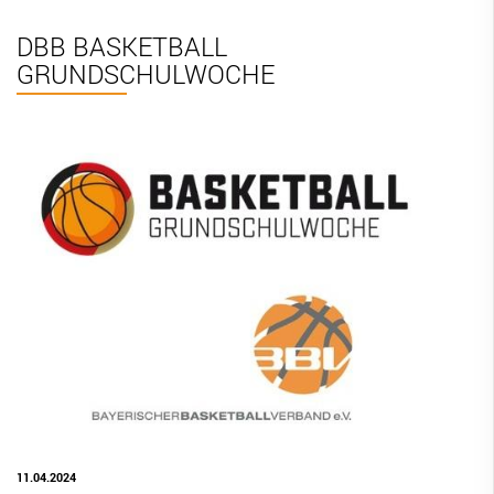
BBV Links
DBB BASKETBALL
GRUNDSCHULWOCHE
DIGITAL SCORE SHEET
STRUKTURREFORM
11.04.2024