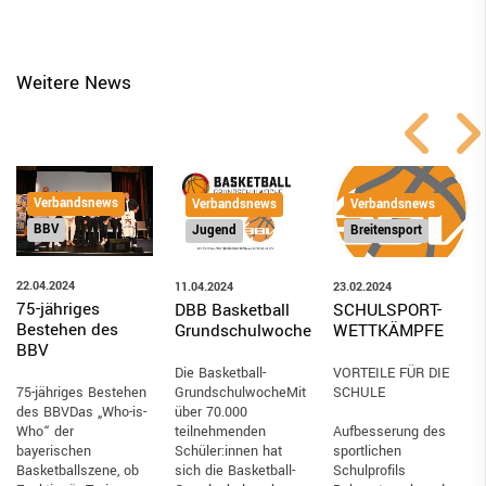
Weitere News
Verbandsnews
Verbandsnews
Verbandsnews
BBV
Jugend
Breitensport
22.04.2024
11.04.2024
23.02.2024
75-jähriges
DBB Basketball
SCHULSPORT-
Bestehen des
Grundschulwoche
WETTKÄMPFE
BBV
Die Basketball-
VORTEILE FÜR DIE
GrundschulwocheMit
SCHULE
75-jähriges Bestehen
über 70.000
des BBVDas „Who-is-
teilnehmenden
Aufbesserung des
Who“ der bayerischen
Schüler:innen hat
sportlichen
Basketballszene, ob
sich die Basketball-
Schulprofils
Funktionär, Trainer