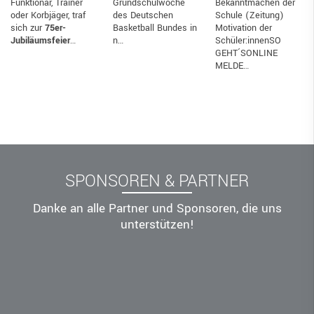
Grundschulwoche
Bekanntmachen der
oder Korbjäger, traf
des Deutschen
Schule (Zeitung)
sich zur
75er-
Basketball Bundes in
Motivation der
Jubiläumsfeier
…
n…
Schüler:innenSO
GEHT´SONLINE
MELDE…
SPONSOREN & PARTNER
Danke an alle Partner und Sponsoren, die uns
unterstützen!