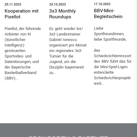
17.10.2023
20.11.2023
24.10.2023
BBV-Mini-
Kooperation mit
3x3 Monthly
Begleitschein
Pixellot
Roundups
Liebe
Pixellot, der führende
Es geht wieder los!
Sportfreundinnen,
Anbieter von KI
3x3 Landestrainer
liebe Sportfreunde,
(künstlicher
Gabriel Ionescu
Intelligenz)-
organisiert pro Monat
das
gesteuerten
ein regionales 3x3-
Schiedsrichterressort
Sportvideo- und
Turnier für die
des BBV führt das für
Datenlösungen, und
Jugend, um die
die Mini-Spiel-Ligen
der Bayerische
Disziplin bayernweit
entwickelte
Basketballverband
zu…
Schiedsrichterprojekt
(BBV)…
weit…