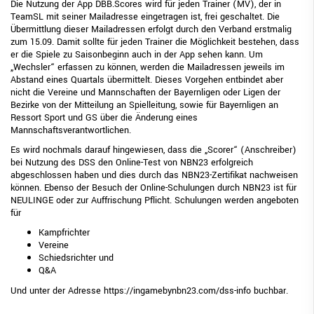
Die Nutzung der App DBB.Scores wird für jeden Trainer (MV), der in
TeamSL mit seiner Mailadresse eingetragen ist, frei geschaltet. Die
Übermittlung dieser Mailadressen erfolgt durch den Verband erstmalig
zum 15.09. Damit sollte für jeden Trainer die Möglichkeit bestehen, dass
er die Spiele zu Saisonbeginn auch in der App sehen kann. Um
„Wechsler“ erfassen zu können, werden die Mailadressen jeweils im
Abstand eines Quartals übermittelt. Dieses Vorgehen entbindet aber
nicht die Vereine und Mannschaften der Bayernligen oder Ligen der
Bezirke von der Mitteilung an Spielleitung, sowie für Bayernligen an
Ressort Sport und GS über die Änderung eines
Mannschaftsverantwortlichen.
Es wird nochmals darauf hingewiesen, dass die „Scorer“ (Anschreiber)
bei Nutzung des DSS den Online-Test von NBN23 erfolgreich
abgeschlossen haben und dies durch das NBN23-Zertifikat nachweisen
können. Ebenso der Besuch der Online-Schulungen durch NBN23 ist für
NEULINGE oder zur Auffrischung Pflicht. Schulungen werden angeboten
für
Kampfrichter
Vereine
Schiedsrichter und
Q&A
Und unter der Adresse
https://ingamebynbn23.com/dss-info
buchbar.