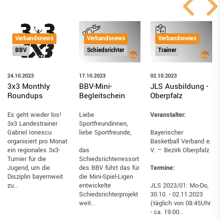
Verbandsnews
Verbandsnews
Verbandsnews
Schiedsrichter
Trainer
BBV
17.10.2023
02.10.2023
24.10.2023
BBV-Mini-
JLS Ausbildung -
3x3 Monthly
Begleitschein
Oberpfalz
Roundups
Liebe
Veranstalter:
Es geht wieder los!
Sportfreundinnen,
3x3 Landestrainer
liebe Sportfreunde,
Bayerischer
Gabriel Ionescu
Basketball Verband e.
organisiert pro Monat
das
V. – Bezirk Oberpfalz
ein regionales 3x3-
Schiedsrichterressort
Turnier für die
des BBV führt das für
Termine:
Jugend, um die
die Mini-Spiel-Ligen
Disziplin bayernweit
entwickelte
JLS 2023/01: Mo-Do,
zu…
Schiedsrichterprojekt
30.10. - 02.11.2023
weit…
(täglich von 08:45Uhr
- ca. 19:00…