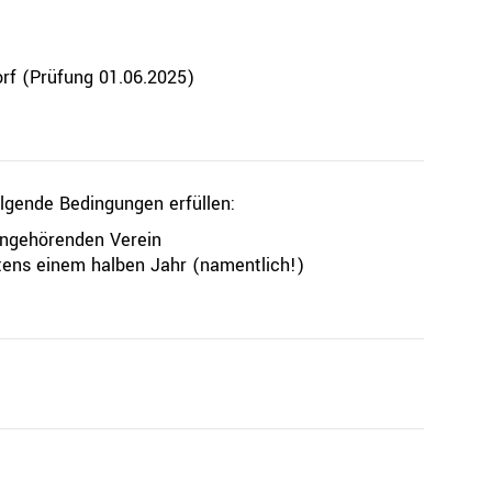
Ressorts
Be
orf (Prüfung 01.06.2025)
Sport
Jugend
Trainer
Schiedsrichter
lgende Bedingungen erfüllen:
Breitensport
Leistungssport
angehörenden Verein
Rechtskammer
ens einem halben Jahr (namentlich!)