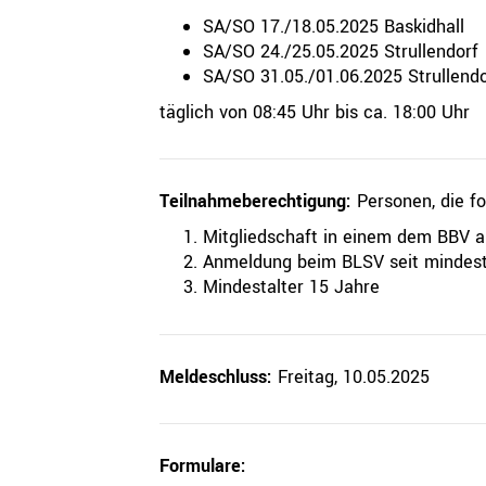
QUICKLINKS
SA/SO 17./18.05.2025 Baskidhall
SA/SO 24./25.05.2025 Strullendorf
Geschäftsstelle
SA/SO 31.05./01.06.2025 Strullend
Bayerischer Basketball Verband e. V.
täglich von 08:45 Uhr bis ca. 18:00 Uhr
Georg-Brauchle-Ring 93
80992 München
+49 89 15702-300
Teilnahmeberechtigung:
Personen, die fo
geschaeftsstelle@bbv-online.de
Mitgliedschaft in einem dem BBV 
Anmeldung beim BLSV seit mindest
KONTAKT AUFNEHMEN
Mindestalter 15 Jahre
Meldeschluss:
Freitag, 10.05.2025
Formulare: