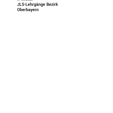
JLS-Lehrgänge Bezirk
Oberbayern
zirke
Oberbayern
Schwaben
Mittelfranken
Oberfranken
Unterfranken
Oberpfalz