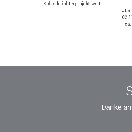
Schiedsrichterprojekt weit…
JLS 
02.1
- ca
Danke an 