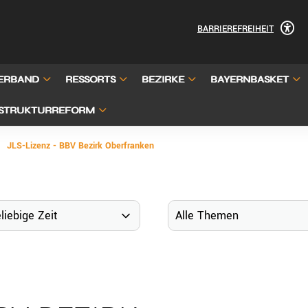
BARRIEREFREIHEIT
ERBAND
RESSORTS
BEZIRKE
BAYERNBASKET
STRUKTURREFORM
JLS-Lizenz - BBV Bezirk Oberfranken