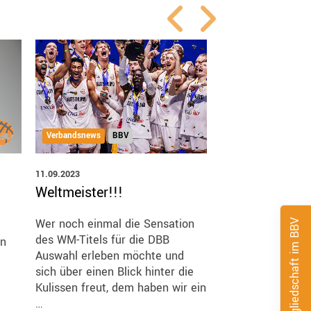
Verbandsnews
BBV
Verbandsnews
BB
11.09.2023
29.08.2023
Weltmeister!!!
DSS / DBB.Sc
Wer noch einmal die Sensation
Die Nutzung der
Mitgliedschaft im BBV
des WM-Titels für die DBB
wird für jeden Tr
en
Auswahl erleben möchte und
in TeamSL mit se
sich über einen Blick hinter die
Mailadresse einge
Kulissen freut, dem haben wir ein
geschaltet. Die 
…