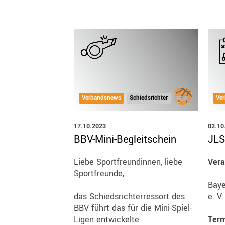
Verbandsnews
Schiedsrichter
Ve
17.10.2023
02.10
BBV-Mini-Begleitschein
JLS
Liebe Sportfreundinnen, liebe
Vera
Sportfreunde,
Baye
das Schiedsrichterressort des
e. V
BBV führt das für die Mini-Spiel-
Ligen entwickelte
Term