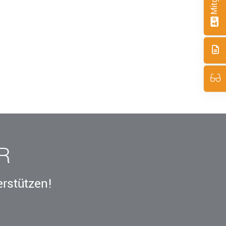
R
erstützen!