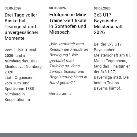
08.05.2026
08.05.2026
08.05.2026
Erfolgreiche Mini-
Drei Tage voller
3x3 U17
Trainer-Zertifikate
Basketball,
Bayerische
in Sonthofen und
Teamgeist und
Meisterschaft
Miesbach
unvergesslicher
2026
Momente
„Wie vermittelt man
Bei der 3x3 U17
Kindern die Freude an
Bayerischen
Vom
1. bis 3. Mai
Bewegung? Wie
Meisterschaft am 01.
2026
fand in
gestaltet man
Mai in Tegernheim,
Nürnberg
das DBB
Training so, dass
fand das Finalturnier
Minifestival Nürnberg
Lernen, Spielen und
der 3x3 U17
2026
Begeisterung Hand in
Bayernliga statt. Die
statt. Organisiert
Hand gehen?“
besten Teams
vom Turn- und
Bayerns kämpf…
Sportverein 1888
Genau um …
Nürnberg in
Kooperation m…