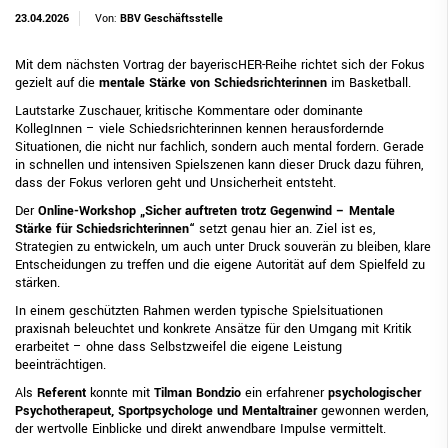
23.04.2026
Von:
BBV Geschäftsstelle
Mit dem nächsten Vortrag der bayeriscHER-Reihe richtet sich der Fokus
gezielt auf die
mentale Stärke von Schiedsrichterinnen
im Basketball.
Lautstarke Zuschauer, kritische Kommentare oder dominante
KollegInnen – viele Schiedsrichterinnen kennen herausfordernde
Situationen, die nicht nur fachlich, sondern auch mental fordern. Gerade
in schnellen und intensiven Spielszenen kann dieser Druck dazu führen,
dass der Fokus verloren geht und Unsicherheit entsteht.
Der
Online-Workshop „Sicher auftreten trotz Gegenwind – Mentale
Stärke für Schiedsrichterinnen“
setzt genau hier an. Ziel ist es,
Strategien zu entwickeln, um auch unter Druck souverän zu bleiben, klare
Entscheidungen zu treffen und die eigene Autorität auf dem Spielfeld zu
stärken.
In einem geschützten Rahmen werden typische Spielsituationen
praxisnah beleuchtet und konkrete Ansätze für den Umgang mit Kritik
erarbeitet – ohne dass Selbstzweifel die eigene Leistung
beeinträchtigen.
Als
Referent
konnte mit
Tilman Bondzio
ein erfahrener
psychologischer
Psychotherapeut, Sportpsychologe und Mentaltrainer
gewonnen werden,
der wertvolle Einblicke und direkt anwendbare Impulse vermittelt.