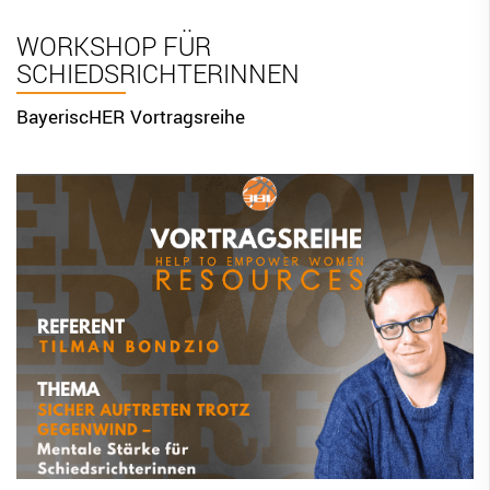
BBV Links
WORKSHOP FÜR
SCHIEDSRICHTERINNEN
DIGITAL SCORE SHEET
STRUKTURREFORM
BayeriscHER Vortragsreihe