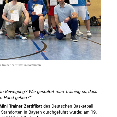
Ressorts
Be
Sport
Jugend
Trainer
Schiedsrichter
Breitensport
Leistungssport
Rechtskammer
Trainer-Zertifikat in
Sonthofen
 an Bewegung? Wie gestaltet man Training so, dass
 in Hand gehen?“
Mini-Trainer-Zertifikat
des Deutschen Basketball
ei Standorten in Bayern durchgeführt wurde: am
19.