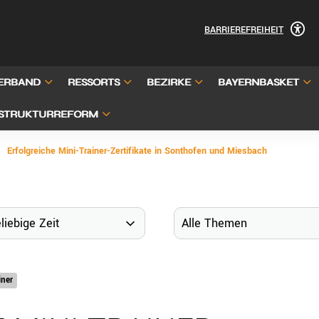
BARRIEREFREIHEIT
ERBAND
RESSORTS
BEZIRKE
BAYERNBASKET
STRUKTURREFORM
Erfolgreiche Mini-Trainer-Zertifikate in Sonthofen und Miesbach
iner