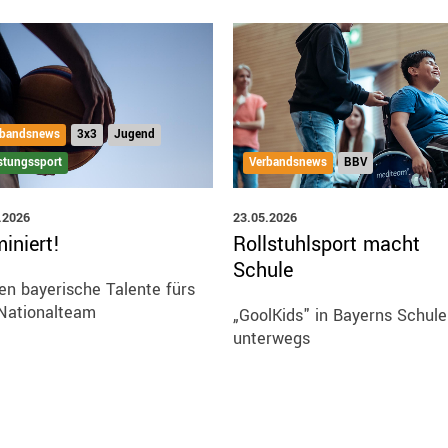
rbandsnews
3x3
Jugend
Verbandsnews
BBV
stungssport
23.05.2026
.2026
Rollstuhlsport macht
iniert!
Schule
en bayerische Talente fürs
Nationalteam
„GoolKids" in Bayerns Schul
unterwegs