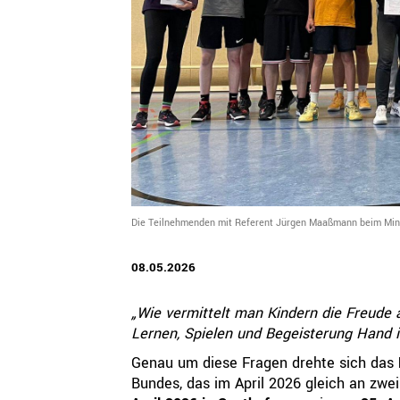
QUICKLINKS
Geschäftsstelle
Bayerischer Basketball Verband e. V.
Georg-Brauchle-Ring 93
80992 München
+49 89 15702-300
geschaeftsstelle@bbv-online.de
Die Teilnehmenden mit Referent Jürgen Maaßmann beim Mini-
KONTAKT AUFNEHMEN
08.05.2026
„Wie vermittelt man Kindern die Freude
Lernen, Spielen und Begeisterung Hand
Genau um diese Fragen drehte sich das
Bundes, das im April 2026 gleich an zw