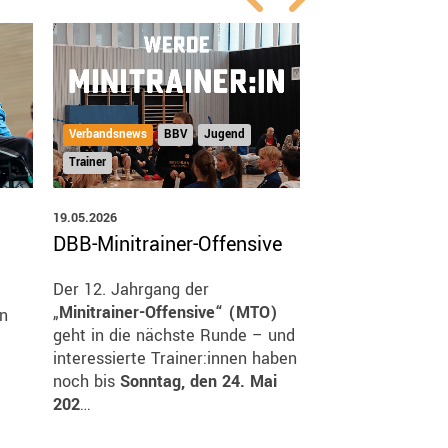
Verbandsnews
BBV
Jugend
Verbandsnews
Na
Trainer
Pick'nRead Artikel
19.05.2026
15.05.2026
DBB-Minitrainer-Offensive
Nachruf Sigri
Der 12. Jahrgang der
„
Minitrainer-Offensive“ (MTO)
en
geht in die nächste Runde – und
interessierte Trainer:innen haben
noch bis
Sonntag, den 24. Mai
202
…