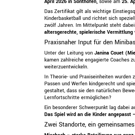
April 2026 in Sonthofen,
sowie am
25. A
Das Zertifikat gilt als wichtige Einstiegs
Kinderbasketball und richtet sich speziel
zwölf Jahren. Im Mittelpunkt steht dabe
altersgerechte, spielerische Vermittlun
Praxisnaher Input für den Minibas
Unter der Leitung von
Janina Couet (Mi
kamen zahlreiche engagierte Coaches z
weiterzuentwickeln.
In Theorie- und Praxiseinheiten wurden ze
Passen und Werfen kindgerecht und spie
gestaltet, dass sie den natürlichen Bew
Lernfortschritte ermöglichen?
Ein besonderer Schwerpunkt lag dabei au
Das Spiel wird an die Kinder angepasst –
Zwei Standorte, ein gemeinsames 