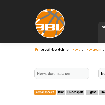
V
Du befindest dich hier:
News
Newsroom
Verbandsnews
BBV
Breitensport
Jugend
Tra