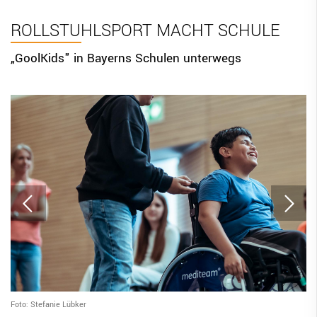
BBV Links
ROLLSTUHLSPORT MACHT SCHULE
DIGITAL SCORE SHEET
„GoolKids" in Bayerns Schulen unterwegs
STRUKTURREFORM
Foto: Stefanie Lübker