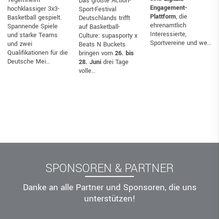
Das größte Action-
Engagement-
hochklassiger 3x3-
Sport-Festival
Plattform
, die
Basketball gespielt.
Deutschlands trifft
ehrenamtlich
Spannende Spiele
auf Basketball-
Interessierte,
und starke Teams
Culture: supasporty x
Sportvereine und we…
und zwei
Beats N Buckets
Qualifikationen für die
bringen vom
26. bis
Deutsche Mei…
28. Juni
drei Tage
volle…
SPONSOREN & PARTNER
Danke an alle Partner und Sponsoren, die uns
unterstützen!