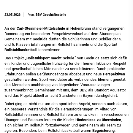
23.05.2026
Von:
BBV Geschäftsstelle
An der
Carl-Steinmeier-Mittelschule
in
Hohenbrunn
stand vergangenen
Donnerstag ein besonderer Perspektivwechsel auf dem Stundenplan:
Gemeinsam mit
GoolKids
durften die Schülerinnen und Schüler der 5.
und 6. Klassen Erfahrungen im Rollstuhl sammeln und die Sportart
Rollstuhlbasketball
kennenlernen.
Das Projekt
„Rollstuhlsport macht Schule“
von GoolKids setzt sich dafür
ein, Kinder und Jugendliche frühzeitig für die Themen Inklusion, Respekt
und gesellschaftliches Miteinander zu sensibilisieren. Durch praktische
Erfahrungen sollen Berührungsängste abgebaut und neue
Perspektiven
geschaffen werden. Sport wird dabei als verbindendes Element genutzt,
das Menschen unabhängig von körperlichen Voraussetzungen
zusammenbringt. Gemeinsam mit uns, dem BBV, als Standort Aquisator,
wird das Projekt aktuell an acht Standorten in Bayern durchgeführt.
Dabei ging es nicht nur um den sportlichen Aspekt, sondern auch darum,
ein besseres Verständnis für die Herausforderungen im Alltag von
Rollstuhlfahrerinnen und Rollstuhlfahrern zu entwickeln. In verschiedenen
Übungen und Parcours lernten die Kinder,
Hindernisse zu überwinden
,
sich sicher im Rollstuhl fortzubewegen und gemeinsam als Team zu
agieren. Besonders beim Rollstuhlbasketball waren
Begeisterung,