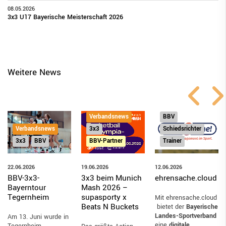
08.05.2026
3x3 U17 Bayerische Meisterschaft 2026
Weitere News
Verbandsnews
Verbandsnews
BBV
Verbandsnews
3x3
Schiedsrichter
3x3
BBV
BBV-Partner
Trainer
22.06.2026
19.06.2026
12.06.2026
BBV-3x3-
3x3 beim Munich
ehrensache.cloud
Bayerntour
Mash 2026 –
Tegernheim
supasporty x
Mit ehrensache.cloud
Beats N Buckets
bietet der
Bayerische
Landes-Sportverband
Am 13. Juni wurde in
eine
digitale
Tegernheim