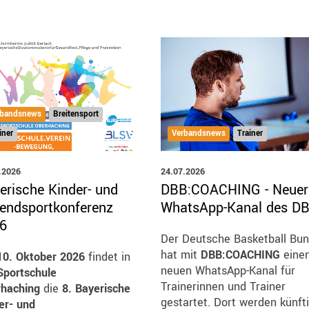
rbandsnews
Breitensport
Verbandsnews
Trainer
iner
24.07.2026
.2026
DBB:COACHING - Neuer
erische Kinder- und
WhatsApp-Kanal des D
endsportkonferenz
6
Der Deutsche Basketball Bu
hat mit
DBB:COACHING
eine
10. Oktober 2026
findet in
neuen WhatsApp-Kanal für
portschule
Trainerinnen und Trainer
haching
die
8. Bayerische
gestartet. Dort werden künft
er- und