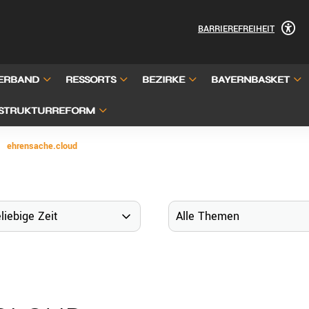
BARRIEREFREIHEIT
ERBAND
RESSORTS
BEZIRKE
BAYERNBASKET
STRUKTURREFORM
ehrensache.cloud