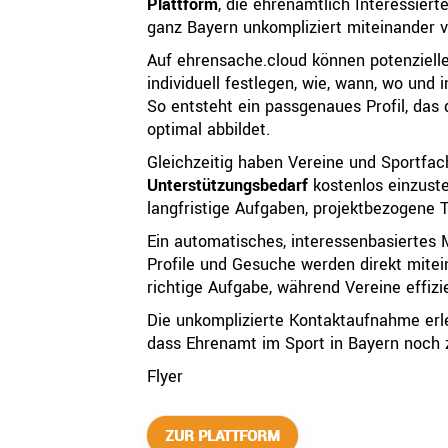
QUICKLINKS
Plattform
, die ehrenamtlich Interessiert
ganz Bayern unkompliziert miteinander v
Geschäftsstelle
Auf ehrensache.cloud können potenziell
individuell festlegen, wie, wann, wo und
Bayerischer Basketball Verband e. V.
So entsteht ein passgenaues Profil, das 
Georg-Brauchle-Ring 93
optimal abbildet.
80992 München
Gleichzeitig haben Vereine und Sportfac
+49 89 15702-300
Unterstützungsbedarf
kostenlos einzuste
geschaeftsstelle@bbv-online.de
langfristige Aufgaben, projektbezogene T
Ein automatisches, interessenbasiertes
KONTAKT AUFNEHMEN
Profile und Gesuche werden direkt mitei
richtige Aufgabe, während Vereine effiz
Die unkomplizierte Kontaktaufnahme erlei
dass Ehrenamt im Sport in Bayern noch z
Flyer
ZUR PLATTFORM