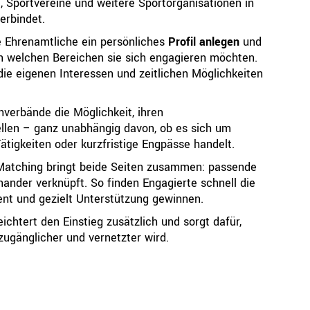
e, Sportvereine und weitere Sportorganisationen in
erbindet.
Ressorts
Be
e Ehrenamtliche ein persönliches
Profil anlegen
und
 in welchen Bereichen sie sich engagieren möchten.
Sport
die eigenen Interessen und zeitlichen Möglichkeiten
Jugend
Trainer
hverbände die Möglichkeit, ihren
Schiedsrichter
llen – ganz unabhängig davon, ob es sich um
Breitensport
ätigkeiten oder kurzfristige Engpässe handelt.
Leistungssport
Rechtskammer
 Matching bringt beide Seiten zusammen: passende
nander verknüpft. So finden Engagierte schnell die
ient und gezielt Unterstützung gewinnen.
chtert den Einstieg zusätzlich und sorgt dafür,
ugänglicher und vernetzter wird.