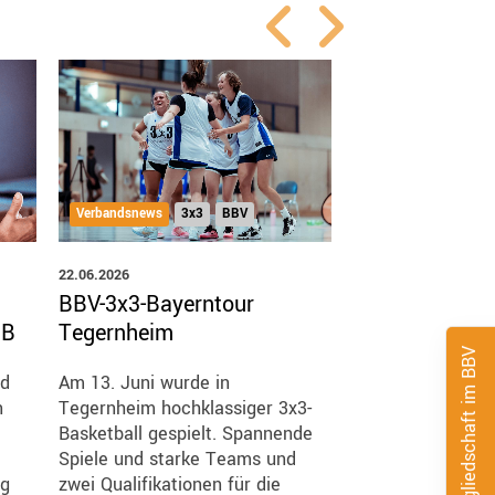
Verbandsnews
3x3
BBV
Verbandsnews
3x
22.06.2026
19.06.2026
BBV-3x3-Bayerntour
3x3 beim Mun
BB
Tegernheim
2026 – supasp
N Buckets
Mitgliedschaft im BBV
nd
Am 13. Juni wurde in
n
Tegernheim hochklassiger 3x3-
Das größte Action
Basketball gespielt. Spannende
Deutschlands trif
Spiele und starke Teams und
Basketball-Cultur
ig
zwei Qualifikationen für die
Beats N Buckets