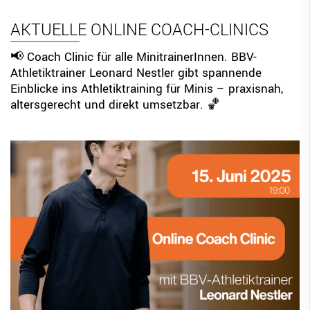
BBV Links
AKTUELLE ONLINE COACH-CLINICS
DIGITAL SCORE SHEET
📢 Coach Clinic für alle MinitrainerInnen. BBV-
Athletiktrainer Leonard Nestler gibt spannende
STRUKTURREFORM
Einblicke ins Athletiktraining für Minis – praxisnah,
altersgerecht und direkt umsetzbar. 🏀