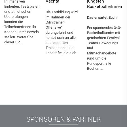
jüngsten
Vechta
In intensiven
BasketballerInnen
Einheiten, Testspielen
und athletischen
Die Fortbildung wird
Überprüfungen
im Rahmen der
Das erwartet Euch:
konnten die
„Minitrainer-
TeilnehmerInnen ihr
Offensive“
Ein spannendes 3×3-
Können unter Beweis
durchgeführt und
Basketballturnier mit
stellen. Worauf bei
richtet sich an alle
gemischten Festival-
dieser Sic…
interessierten
Teams Bewegungs-
Trainer:innen und
und
Lehrkräfte, die sich…
Mitmachangebote
rund um die
Rundsporthalle
Bochum…
SPONSOREN & PARTNER