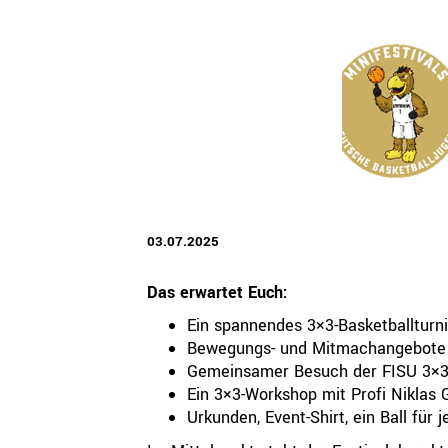
QUICKLINKS
Geschäftsstelle
Bayerischer Basketball Verband e. V.
Georg-Brauchle-Ring 93
80992 München
+49 89 15702-300
geschaeftsstelle@bbv-online.de
03.07.2025
KONTAKT AUFNEHMEN
Das erwartet Euch:
Ein spannendes 3×3-Basketballturn
Bewegungs- und Mitmachangebote 
Gemeinsamer Besuch der FISU 3×3-
Ein 3×3-Workshop mit Profi Niklas 
Urkunden, Event-Shirt, ein Ball für