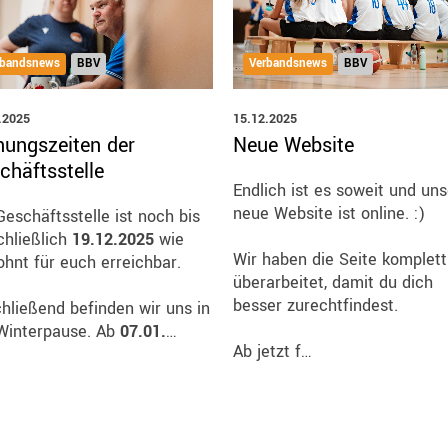
Verbandsnews
BBV
rbandsnews
BBV
15.12.2025
.2025
Neue Website
nungszeiten der
chäftsstelle
Endlich ist es soweit und un
neue Website ist online. :)
Geschäftsstelle ist noch bis
chließlich
19.12.2025
wie
Wir haben die Seite komplett
hnt für euch erreichbar.
überarbeitet, damit du dich
besser zurechtfindest.
hließend befinden wir uns in
Winterpause. Ab
07.01.
…
Ab jetzt f…