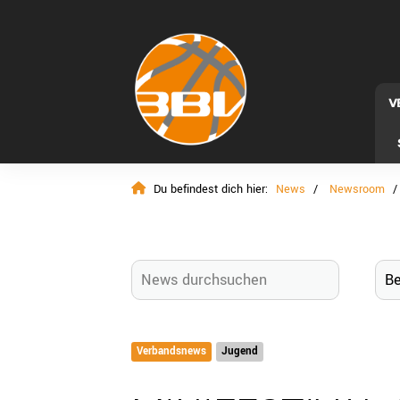
V
Du befindest dich hier:
News
Newsroom
Verbandsnews
Jugend