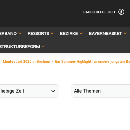
BARRIEREFREIHEIT
ERBAND
RESSORTS
BEZIRKE
BAYERNBASKET
STRUKTURREFORM
Minifestival 2025 in Bochum – Ein Sommer-Highlight für unsere jüngsten Ba