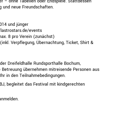
ter – ohne Tabellen oder Endspiele. Stattdessen
ng und neue Freundschaften.
014 und jünger
lastrostars.de/events
max. 8 pro Verein (zunächst)
(inkl. Verpflegung, Übernachtung, Ticket, Shirt &
der Dreifeldhalle Rundsporthalle Bochum,
ie Betreuung übernehmen mitreisende Personen aus
Ihr in den Teilnahmebedingungen.
BJ, begleitet das Festival mit kindgerechten
 anmelden.