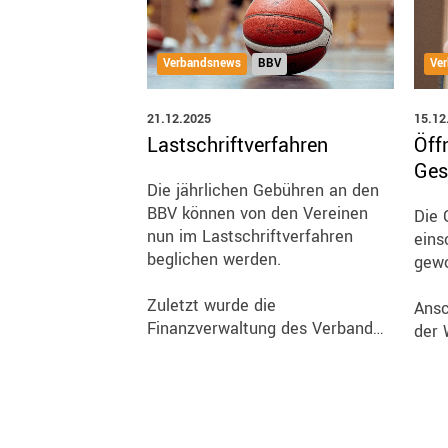
Verbandsnews
BBV
Ve
21.12.2025
15.12
Lastschriftverfahren
Öff
Ges
Die jährlichen Gebühren an den
BBV können von den Vereinen
Die 
nun im Lastschriftverfahren
eins
beglichen werden.
gewo
Zuletzt wurde die
Ansc
Finanzverwaltung des Verband…
der 