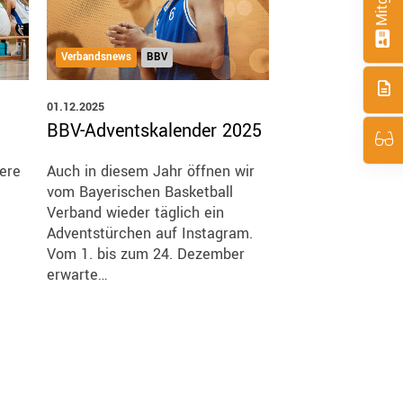
Verbandsnews
BBV
Verbandsnews
BB
01.12.2025
16.07.2025
BBV-Adventskalender 2025
Bayerisches
Nachwuchstre
sere
Auch in diesem Jahr öffnen wir
vom Bayerischen Basketball
In intensiven Ein
Verband wieder täglich ein
Testspielen und 
Adventstürchen auf Instagram.
Überprüfungen k
Vom 1. bis zum 24. Dezember
TeilnehmerInnen
erwarte…
unter Beweis stel
dieser Sic…