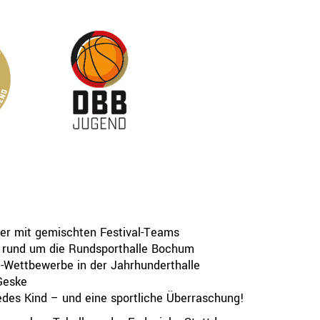
Ressorts
Be
Sport
Jugend
Trainer
Schiedsrichter
Breitensport
Leistungssport
Rechtskammer
ier mit gemischten Festival-Teams
rund um die Rundsporthalle Bochum
Wettbewerbe in der Jahrhunderthalle
Geske
 jedes Kind – und eine sportliche Überraschung!