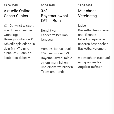
10.06.2025
13.06.2025
22.05.2025
3×3
Aktuelle Online
Münchner
Bayernauswahl –
Coach-Clinics
Vereinetag
LVT in Ruin
👉 Du willst wissen,
Liebe
wie du koordinative
Basketballfreundinnen
Bericht von
Grundlagen,
und -freunde,
Landestrainer Gabi
Bewegungsfreude &
liebe Engagierte in
Ionescu
Athletik spielerisch in
unseren bayerischen
dein Mini-Training
Basketballvereinen,
Vom 06. bis 08. Juni
einbaust? Dann sei
2025 nahm die 3×3
kostenlos dabei – …
wir möchten euch auf
Bayernauswahl mit je
ein spannendes
einem männlichen
Angebot aufmer
…
und einem weiblichen
Team am Lande…