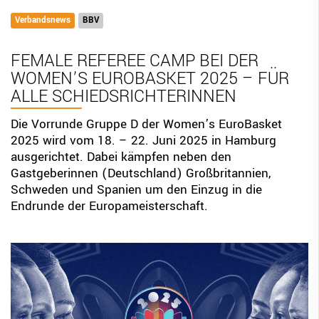
Verbandsnews
BBV Links
BBV
DIGITAL SCORE SHEET
FEMALE REFEREE CAMP BEI DER
STRUKTURREFORM
WOMEN’S EUROBASKET 2025 – FÜR
ALLE SCHIEDSRICHTERINNEN
Die Vorrunde Gruppe D der Women’s EuroBasket
2025 wird vom 18. – 22. Juni 2025 in Hamburg
ausgerichtet. Dabei kämpfen neben den
Gastgeberinnen (Deutschland) Großbritannien,
Schweden und Spanien um den Einzug in die
Endrunde der Europameisterschaft.