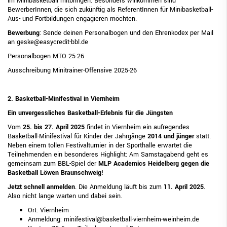
im Minibasketball mitbringen. Besonders willkommen sind
BewerberInnen, die sich zukünftig als ReferentInnen für Minibasketball-
Aus- und Fortbildungen engagieren möchten.
Bewerbung
: Sende deinen Personalbogen und den Ehrenkodex per Mail
an geske@easycredit-bbl.de
Personalbogen MTO 25-26
Ausschreibung Minitrainer-Offensive 2025-26
2. Basketball-Minifestival in Viernheim
Ein unvergessliches Basketball-Erlebnis für die Jüngsten
Vom
25. bis 27. April 2025
findet in Viernheim ein aufregendes
Basketball-Minifestival für Kinder der Jahrgänge
2014 und jünger
statt.
Neben einem tollen Festivalturnier in der Sporthalle erwartet die
Teilnehmenden ein besonderes Highlight: Am Samstagabend geht es
gemeinsam zum BBL-Spiel der
MLP Academics Heidelberg gegen die
Basketball Löwen Braunschweig
!
Jetzt schnell anmelden
. Die Anmeldung läuft bis zum
11. April 2025
.
Also nicht lange warten und dabei sein.
Ort: Viernheim
Anmeldung: minifestival@basketball-viernheim-weinheim.de