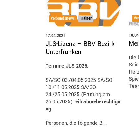
Ve
Verbandsnews
Trainer
10.04
17.04.2025
Mei
JLS-Lizenz – BBV Bezirk
Unterfranken
Die 
Sais
Termine JLS 2025:
Herz
Spie
SA/SO 03./04.05.2025 SA/SO
Team
10./11.05.2025 SA/SO
24./25.05.2025 (Prüfung am
25.05.2025)
Teilnahmeberechtigu
ng:
Personen, die folgende B…