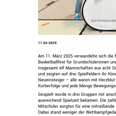
QUICKLINKS
Geschäftsstelle
Bayerischer Basketball Verband e. V.
Georg-Brauchle-Ring 93
80992 München
11.03.2025
+49 89 15702-300
geschaeftsstelle@bbv-online.de
Am 11. März 2025 verwandelte sich die 
Basketballfest für Grundschülerinnen u
KONTAKT AUFNEHMEN
Insgesamt elf Mannschaften aus acht Sc
und zeigten auf drei Spielfeldern ihr Kö
Neueinsteiger – alle waren mit Herzblut 
Korberfolge und jede Menge Bewegungs
Gespielt wurde in drei Gruppen mit ansc
ausreichend Spielzeit bekamen. Die zahl
Mitschüler sorgten für eine mitreißende
Dabei stand weniger der Wettkampfgedan