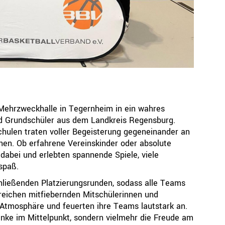
Ressorts
Be
Sport
Jugend
Trainer
Schiedsrichter
Breitensport
Leistungssport
Mehrzweckhalle in Tegernheim in ein wahres
Rechtskammer
nd Grundschüler aus dem Landkreis Regensburg.
hulen traten voller Begeisterung gegeneinander an
nnen. Ob erfahrene Vereinskinder oder absolute
dabei und erlebten spannende Spiele, viele
spaß.
hließenden Platzierungsrunden, sodass alle Teams
reichen mitfiebernden Mitschülerinnen und
 Atmosphäre und feuerten ihre Teams lautstark an.
ke im Mittelpunkt, sondern vielmehr die Freude am