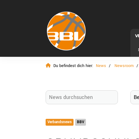
V
Du befindest dich hier:
News
Newsroom
Verbandsnews
BBV