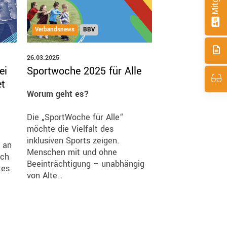
Verbandsnews
BBV
Verbandsnews
BB
26.03.2025
17.03.2025
ei
Sportwoche 2025 für Alle
Minitrainer-Of
t
Basketball-Min
Worum geht es?
1. Minitrainer-O
Die „SportWoche für Alle“
möchte die Vielfalt des
10 Jahre MTO – 
inklusiven Sports zeigen.
weiter – Start d
 an
Menschen mit und ohne
uch
Beeinträchtigung – unabhängig
Seit 2015 veranst
tes
von Alte…
Deutsche Basket
…