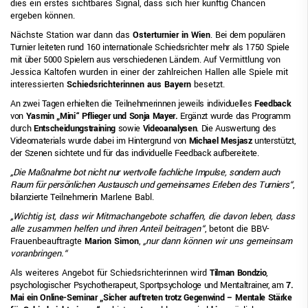
dies ein erstes sichtbares Signal, dass sich hier künftig Chancen
ergeben können.
Nächste Station war dann das
Osterturnier in Wien
.
Bei dem populären
Turnier leiteten rund 160 internationale Schiedsrichter mehr als 1750 Spiele
mit über 5000 Spielern aus verschiedenen Ländern.
Auf Vermittlung von
Jessica Kaltofen wurden in einer der zahlreichen Hallen alle Spiele mit
interessierten
Schiedsrichterinnen aus Bayern
besetzt.
An zwei Tagen erhielten die Teilnehmerinnen jeweils individuelles
Feedback
von
Yasmin „Mini“ Pflieger und Sonja Mayer.
Ergänzt wurde das Programm
durch
Entscheidungstraining
sowie
Videoanalysen
. Die Auswertung des
Videomaterials wurde dabei im Hintergrund von
Michael Mesjasz
unterstützt,
der Szenen sichtete und für das individuelle Feedback aufbereitete.
„Die Maßnahme bot nicht nur wertvolle fachliche Impulse, sondern auch
Raum für persönlichen Austausch und gemeinsames Erleben des Turniers“
,
bilanzierte Teilnehmerin
Marlene Babl.
„Wichtig ist, dass wir Mitmachangebote schaffen, die davon leben, dass
alle zusammen helfen und ihren Anteil beitragen“
, betont die BBV-
Frauenbeauftragte
Marion Simon
,
„nur dann können wir uns gemeinsam
voranbringen.“
Als weiteres Angebot für Schiedsrichterinnen wird
Tilman Bondzio
,
psychologischer Psychotherapeut, Sportpsychologe und Mentaltrainer, am
7.
Mai ein Online-Seminar „Sicher auftreten trotz Gegenwind – Mentale Stärke