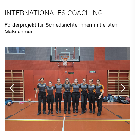
BBV Links
INTERNATIONALES COACHING
DIGITAL SCORE SHEET
Förderprojekt für Schiedsrichterinnen mit ersten
Maßnahmen
STRUKTURREFORM