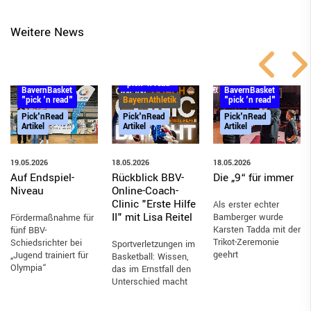
Weitere News
BayernBasket
"pick 'n read"
BayernBasket
BayernBasket
"pick 'n read"
"pick 'n read"
BayernAthletik
Pick'nRead
Pick'nRead
Pick'nRead
Artikel
Artikel
Artikel
19.05.2026
18.05.2026
18.05.2026
Auf Endspiel-
Die „9“ für immer
Rückblick BBV-
Niveau
Online-Coach-
Clinic "Erste Hilfe
Als erster echter
II" mit Lisa Reitel
Bamberger wurde
Fördermaßnahme für
Karsten Tadda mit der
fünf BBV-
Trikot-Zeremonie
Schiedsrichter bei
Sportverletzungen im
geehrt
„Jugend trainiert für
Basketball: Wissen,
Olympia“
das im Ernstfall den
Unterschied macht