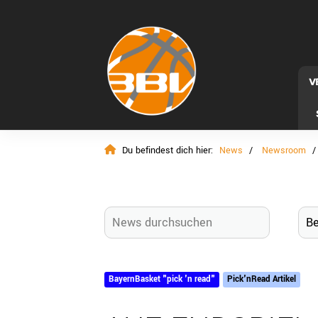
V
Du befindest dich hier:
News
Newsroom
BayernBasket "pick 'n read"
Pick'nRead Artikel