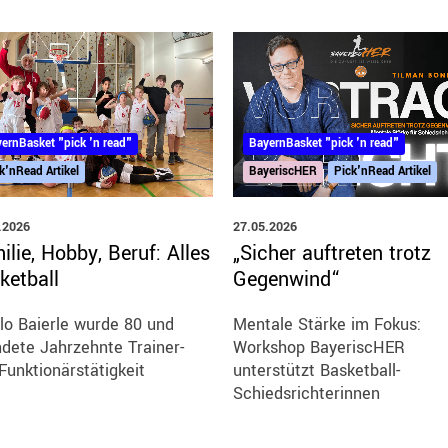
ernBasket "pick 'n read"
BayernBasket "pick 'n read"
k'nRead Artikel
BayeriscHER
Pick'nRead Artikel
.2026
27.05.2026
ilie, Hobby, Beruf: Alles
„Sicher auftreten trotz
ketball
Gegenwind“
lo Baierle wurde 80 und
Mentale Stärke im Fokus:
dete Jahrzehnte Trainer-
Workshop BayeriscHER
Funktionärstätigkeit
unterstützt Basketball-
Schiedsrichterinnen