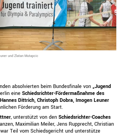
Ressorts
Be
Sport
Jugend
Trainer
Schiedsrichter
Leuner und Zlatan Mutapcic
Breitensport
Leistungssport
Rechtskammer
änden absolvierten beim Bundesfinale von
„Jugend
erlin eine
Schiedsrichter-Fördermaßnahme des
, Hannes Dittrich, Christoph Dobra, Imogen Leuner
nlichen Förderung am Start.
ttner
, unterstützt von den
Schiedsrichter-Coaches
anzen, Maximilian Meiler, Jens Rupprecht, Christian
 war Teil vom Schiedsgericht und unterstütze