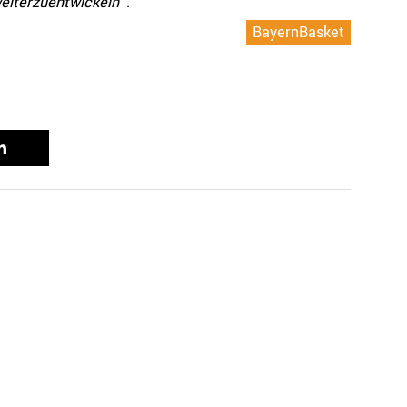
weiterzuentwickeln“
.
BayernBasket