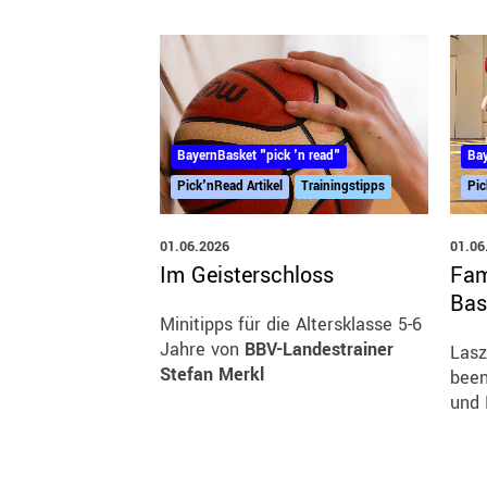
Bay
BayernBasket "pick 'n read"
Pic
Pick'nRead Artikel
Trainingstipps
01.06
01.06.2026
Fam
Im Geisterschloss
Bas
Minitipps für die Altersklasse 5-6
Jahre von
BBV-Landestrainer
Lasz
Stefan Merkl
been
und 