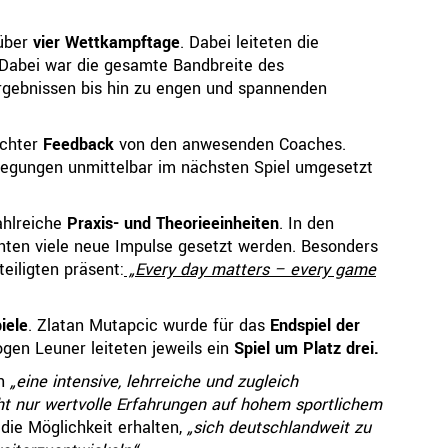
 über
vier Wettkampftage
. Dabei leiteten die
 Dabei war die gesamte Bandbreite des
rgebnissen bis hin zu engen und spannenden
ichter
Feedback
von den anwesenden Coaches.
egungen unmittelbar im nächsten Spiel umgesetzt
ahlreiche
Praxis- und Theorieeinheiten
. In den
en viele neue Impulse gesetzt werden. Besonders
teiligten präsent:
„Every day matters – every game
iele
. Zlatan Mutapcic wurde für das
Endspiel der
ogen Leuner leiteten jeweils ein
Spiel um Platz drei.
en
„eine intensive, lehrreiche und zugleich
ht nur wertvolle Erfahrungen auf hohem sportlichem
ie Möglichkeit erhalten,
„sich deutschlandweit zu