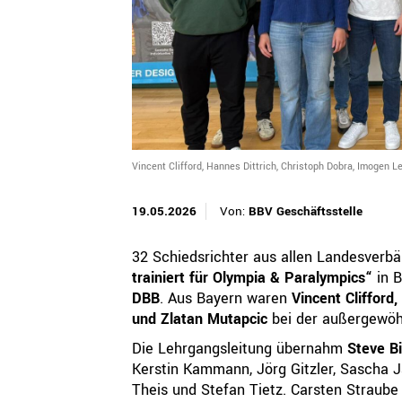
QUICKLINKS
Geschäftsstelle
Bayerischer Basketball Verband e. V.
Georg-Brauchle-Ring 93
80992 München
+49 89 15702-300
Vincent Clifford, Hannes Dittrich, Christoph Dobra, Imogen 
geschaeftsstelle@bbv-online.de
19.05.2026
Von:
BBV Geschäftsstelle
KONTAKT AUFNEHMEN
32 Schiedsrichter aus allen Landesverb
trainiert für Olympia & Paralympics“
in B
DBB
. Aus Bayern waren
Vincent Clifford
und Zlatan Mutapcic
bei der außergewöh
Die Lehrgangsleitung übernahm
Steve Bi
Kerstin Kammann, Jörg Gitzler, Sascha J
Theis und Stefan Tietz. Carsten Straube