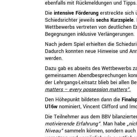
ebenfalls mit Rückmeldungen und Tipps.
Die
intensive Förderung
erstreckte sich
Schiedsrichter jeweils
sechs Kurzspiele
.
Wettbewerbs vertreten von deutlichen E
Begegnungen inklusive Verlängerungen.
Nach jedem Spiel erhielten die Schiedsr
Dadurch konnten neue Hinweise und Anr
werden.
Dazu gab es abseits des Wettbewerbs z
gemeinsamen Abendbesprechungen konnt
der Lehrgangs-Leitsatz blieb bei allen Be
matters – every possession matters“.
Den Höhepunkt bildeten dann die
Finalsp
U16w
nominiert, Vincent Clifford und Im
Die Teilnehmer aus dem BBV bilanziert
motivierende Erfahrung“
. Man habe
„nic
Niveau“
sammeln können, sondern auch d