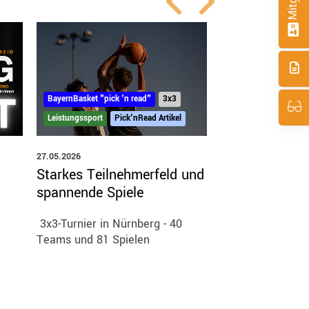
BayernBasket "pick 'n read"
3x3
BayernBasket "pick 
Leistungssport
Pick'nRead Artikel
Pick'nRead Artikel
27.05.2026
22.05.2026
Starkes Teilnehmerfeld und
Rückblick BBV
spannende Spiele
Coach-Clinic
statt Stress –
3x3-Turnier in Nürnberg - 40
Partner im Sp
Teams und 81 Spielen
Konstruktiver Au
praxisnahe Ansät
erfolgreiche Elte