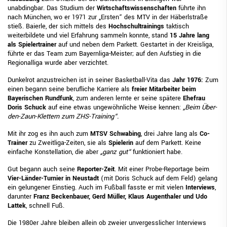
unabdingbar. Das Studium der
Wirtschaftswissenschaften
führte ihn
nach München, wo er 1971 zur „Ersten“ des MTV in der Häberlstraße
stieß. Baierle, der sich mittels des
Hochschultrainings
taktisch
weiterbildete und viel Erfahrung sammeln konnte, stand
15 Jahre lang
als Spielertrainer
auf und neben dem Parkett. Gestartet in der Kreisliga,
führte er das Team zum Bayernliga-Meister; auf den Aufstieg in die
Regionalliga wurde aber verzichtet.
Dunkelrot anzustreichen ist in seiner Basketball-Vita das
Jahr 1976:
Zum
einen begann seine berufliche Karriere als
freier Mitarbeiter beim
Bayerischen Rundfunk
, zum anderen lernte er seine spätere
Ehefrau
Doris Schuck
auf eine etwas ungewöhnliche Weise kennen:
„Beim Über-
den-Zaun-Klettern zum ZHS-Training“.
Mit ihr zog es ihn auch zum
MTSV Schwabing
, drei Jahre lang als
Co-
Trainer
zu Zweitliga-Zeiten, sie als
Spielerin
auf dem Parkett. Keine
einfache Konstellation, die aber
„ganz gut“
funktioniert habe.
Gut begann auch seine
Reporter-Zeit
. Mit einer Probe-Reportage beim
Vier-Länder-Turnier in Neustadt
(mit Doris Schuck auf dem Feld) gelang
ein gelungener Einstieg. Auch im Fußball fasste er mit vielen
Interviews
,
darunter
Franz Beckenbauer, Gerd Müller, Klaus Augenthaler und Udo
Lattek
, schnell Fuß.
Die 1980er Jahre bleiben allein ob zweier unvergesslicher Interviews