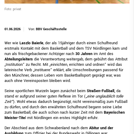
Foto: privat
01.06.2026
Von:
BBV Geschäftsstelle
Wer wie
Laszlo Baierle
, der als 15jähriger durch einen Schulfreund
erstmals Kontakt mit dem Basketball und dem TSV Nördlingen kam und
nun als frischgebackener Achtziger nach
30 Jahren
im Amt des
Abteilungsleiters
die Verantwortung weitergab, dem gebührt das Attribut
„Institution“ zu Recht. Mit „einrichten, errichten und ordnen“ wird das
lateinische Verb „instituere“ erklärt, alle Umschreibungen passend für
den Münchner, dessen Leben vom Basketballsport geprägt war, was
auch ohne Vereinsposten bleiben wird.
Seine sportlichen Wurzeln lagen zunächst beim
Straßen-Fußball,
da
stand er aufgrund seiner guten Reflexe im Tor (
„eine unglaublich tolle
Zeit“
). Wohl etwas dadurch begünstigt, nicht vereinsmäßig zum Fußball
zu dürfen, und durch den erwähnten Schulfreund begann seine Liebe
zum Basketball, die auch schon nach kurzer Zeit mit dem
Bayerischen
Meister-Tite
l mit Nördlingen ein erstes Highlight erfuhr.
Der Abschied aus dem Schwabenland nach dem
Abitur und der
Ausbildung
zum Offizier bei der Bundeswehr in Dillingen war