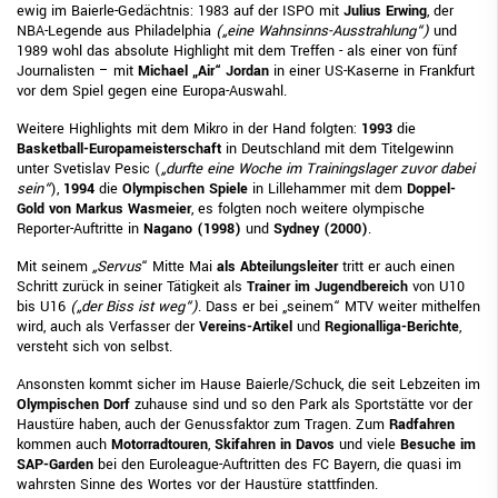
ewig im Baierle-Gedächtnis: 1983 auf der ISPO mit
Julius Erwing
, der
NBA-Legende aus Philadelphia
(„eine Wahnsinns-Ausstrahlung“)
und
1989 wohl das absolute Highlight mit dem Treffen - als einer von fünf
Journalisten – mit
Michael „Air“ Jordan
in einer US-Kaserne in Frankfurt
vor dem Spiel gegen eine Europa-Auswahl.
Weitere Highlights mit dem Mikro in der Hand folgten:
1993
die
Basketball-Europameisterschaft
in Deutschland mit dem Titelgewinn
unter Svetislav Pesic (
„durfte eine Woche im Trainingslager zuvor dabei
sein“
),
1994
die
Olympischen Spiele
in Lillehammer mit dem
Doppel-
Gold von Markus Wasmeier
, es folgten noch weitere olympische
Reporter-Auftritte in
Nagano (1998)
und
Sydney (2000)
.
Mit seinem
„Servus
“ Mitte Mai
als Abteilungsleiter
tritt er auch einen
Schritt zurück in seiner Tätigkeit als
Trainer im Jugendbereich
von U10
bis U16
(„der Biss ist weg“)
. Dass er bei „seinem“ MTV weiter mithelfen
wird, auch als Verfasser der
Vereins-Artikel
und
Regionalliga-Berichte
,
versteht sich von selbst.
Ansonsten kommt sicher im Hause Baierle/Schuck, die seit Lebzeiten im
Olympischen Dorf
zuhause sind und so den Park als Sportstätte vor der
Haustüre haben, auch der Genussfaktor zum Tragen. Zum
Radfahren
kommen auch
Motorradtouren
,
Skifahren in Davos
und viele
Besuche im
SAP-Garden
bei den Euroleague-Auftritten des FC Bayern, die quasi im
wahrsten Sinne des Wortes vor der Haustüre stattfinden.