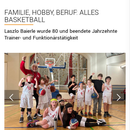
BBV Links
FAMILIE, HOBBY, BERUF: ALLES
BASKETBALL
DIGITAL SCORE SHEET
STRUKTURREFORM
Laszlo Baierle wurde 80 und beendete Jahrzehnte
Trainer- und Funktionärstätigkeit