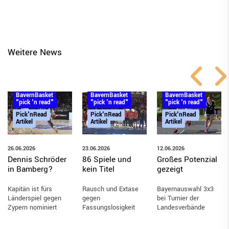
Weitere News
BayernBasket
BayernBasket
BayernBasket
"pick 'n read"
"pick 'n read"
"pick 'n read"
Pick'nRead
Pick'nRead
Pick'nRead
Artikel
Artikel
Artikel
26.06.2026
23.06.2026
12.06.2026
Dennis Schröder
86 Spiele und
Großes Potenzial
in Bamberg?
kein Titel
gezeigt
Kapitän ist fürs
Rausch und Extase
Bayernauswahl 3x3
Länderspiel gegen
gegen
bei Turnier der
Zypern nominiert
Fassungslosigkeit
Landesverbände