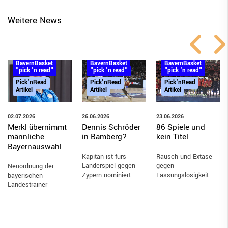
Weitere News
BayernBasket
BayernBasket
BayernBasket
"pick 'n read"
"pick 'n read"
"pick 'n read"
Pick'nRead
Pick'nRead
Pick'nRead
Artikel
Artikel
Artikel
26.06.2026
23.06.2026
02.07.2026
Dennis Schröder
86 Spiele und
Merkl übernimmt
in Bamberg?
kein Titel
männliche
Bayernauswahl
Kapitän ist fürs
Rausch und Extase
Länderspiel gegen
gegen
Neuordnung der
Zypern nominiert
Fassungslosigkeit
bayerischen
Landestrainer