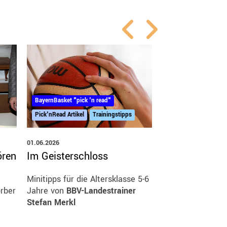
BayernBasket "pick 
BayernBasket "pick 'n read"
Pick'nRead Artikel
Pick'nRead Artikel
Trainingstipps
01.06.2026
01.06.2026
ören
Familie, Hobby
Im Geisterschloss
Basketball
Minitipps für die Altersklasse 5-6
orber
Jahre von
BBV-Landestrainer
Laszlo Baierle w
Stefan Merkl
beendete Jahrzeh
und Funktionärstä