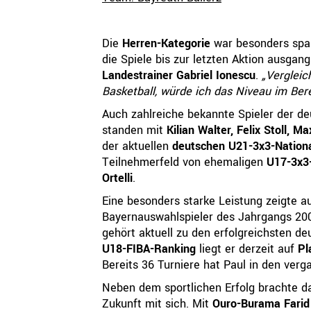
Die
Herren-Kategorie
war besonders spa
die Spiele bis zur letzten Aktion ausgan
Landestrainer Gabriel Ionescu
.
„Vergleic
Basketball, würde ich das Niveau im Ber
Auch zahlreiche bekannte Spieler der d
standen mit
Kilian Walter, Felix Stoll, 
der aktuellen
deutschen U21-3x3-Natio
Teilnehmerfeld von ehemaligen
U17-3x3-
Ortelli
.
Eine besonders starke Leistung zeigte 
Bayernauswahlspieler des Jahrgangs 200
gehört aktuell zu den erfolgreichsten 
U18-FIBA-Ranking
liegt er derzeit auf
Pl
Bereits 36 Turniere hat Paul in den verg
Neben dem sportlichen Erfolg brachte d
Zukunft mit sich. Mit
Ouro-Burama Fari