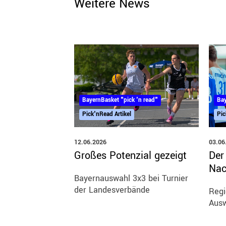
Weitere News
Bay
BayernBasket "pick 'n read"
Pic
Pick'nRead Artikel
03.06
12.06.2026
Der
Großes Potenzial gezeigt
Nac
Bayernauswahl 3x3 bei Turnier
der Landesverbände
Regi
Aus