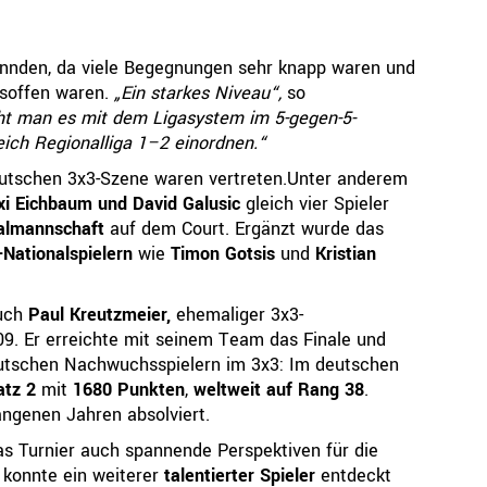
nnden, da viele Begegnungen sehr knapp waren und
gsoffen waren.
„Ein starkes Niveau“,
so
ht man es mit dem Ligasystem im 5-gegen-5-
eich Regionalliga 1–2 einordnen.“
eutschen 3x3-Szene waren vertreten.Unter anderem
Maxi Eichbaum und David Galusic
gleich vier Spieler
nalmannschaft
auf dem Court. Ergänzt wurde das
Nationalspielern
wie
Timon Gotsis
und
Kristian
auch
Paul Kreutzmeier,
ehemaliger 3x3-
9. Er erreichte mit seinem Team das Finale und
deutschen Nachwuchsspielern im 3x3: Im deutschen
atz 2
mit
1680 Punkten
,
weltweit auf Rang 38
.
angenen Jahren absolviert.
as Turnier auch spannende Perspektiven für die
d
konnte ein weiterer
talentierter Spieler
entdeckt