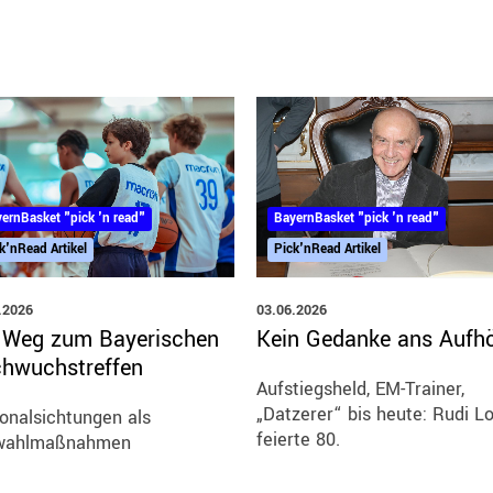
BayernBasket "pick 'n read"
ernBasket "pick 'n read"
Pick'nRead Artikel
k'nRead Artikel
03.06.2026
.2026
Kein Gedanke ans Aufh
 Weg zum Bayerischen
hwuchstreffen
Aufstiegsheld, EM-Trainer,
„Datzerer“ bis heute: Rudi L
onalsichtungen als
feierte 80.
wahlmaßnahmen