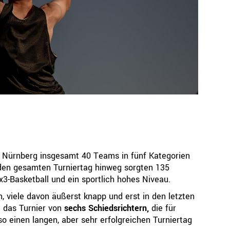
Ressorts
Be
Sport
Jugend
Trainer
Schiedsrichter
Breitensport
Leistungssport
Rechtskammer
n Nürnberg insgesamt 40 Teams in fünf Kategorien
 den gesamten Turniertag hinweg sorgten 135
3x3-Basketball und ein sportlich hohes Niveau.
, viele davon äußerst knapp und erst in den letzten
 das Turnier von
sechs Schiedsrichtern,
die für
o einen langen, aber sehr erfolgreichen Turniertag