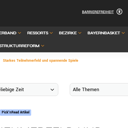
BARRIEREFREIHEIT
ERBAND
RESSORTS
BEZIRKE
BAYERNBASKET
STRUKTURREFORM
Starkes Teilnehmerfeld und spannende Spiele
Pick'nRead Artikel