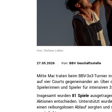
QUICKLINKS
Geschäftsstelle
Bayerischer Basketball Verband e. V.
Georg-Brauchle-Ring 93
80992 München
+49 89 15702-300
geschaeftsstelle@bbv-online.de
Foto: Stefanie Lübker
27.05.2026
Von:
BBV Geschäftsstelle
KONTAKT AUFNEHMEN
Mitte Mai traten beim BBV-3x3-Turnier i
auf vier Courts gegeneinander an. Über
Spielerinnen und Spieler für intensiven 
Insgesamt wurden
81 Spiele
ausgetragen
Aktionen entschieden. Unterstützt wurde
einen reibungslosen Ablauf sorgten und s