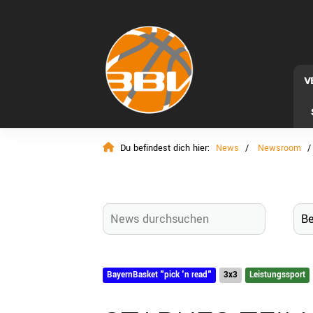
V
Du befindest dich hier:
News
Newsroom
BayernBasket "pick 'n read"
3x3
Leistungssport