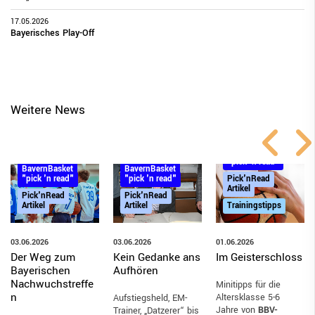
17.05.2026
Bayerisches Play-Off
Weitere News
BayernBasket
"pick 'n read"
BayernBasket
BayernBasket
"pick 'n read"
"pick 'n read"
Pick'nRead
Artikel
Pick'nRead
Pick'nRead
Artikel
Artikel
Trainingstipps
03.06.2026
03.06.2026
01.06.2026
Kein Gedanke ans
Der Weg zum
Im Geisterschloss
Aufhören
Bayerischen
Nachwuchstreffe
Minitipps für die
n
Altersklasse 5-6
Aufstiegsheld, EM-
Jahre von
BBV-
Trainer, „Datzerer“ bis