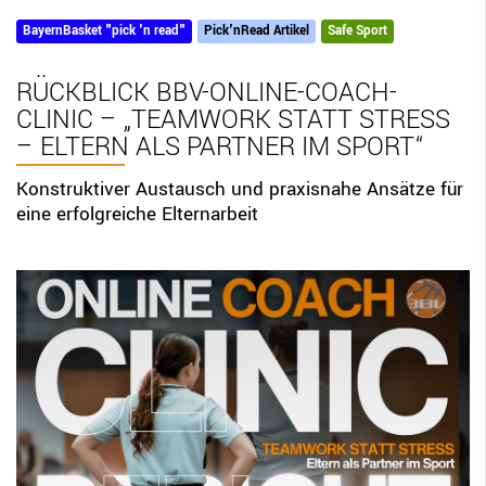
BayernBasket "pick 'n read"
BBV Links
Pick'nRead Artikel
Safe Sport
DIGITAL SCORE SHEET
RÜCKBLICK BBV-ONLINE-COACH-
STRUKTURREFORM
CLINIC – „TEAMWORK STATT STRESS
– ELTERN ALS PARTNER IM SPORT“
Konstruktiver Austausch und praxisnahe Ansätze für
eine erfolgreiche Elternarbeit