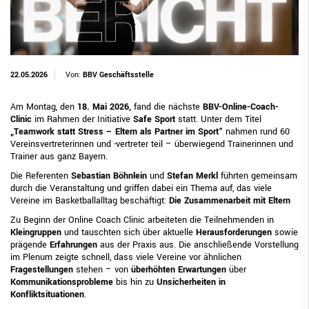
22.05.2026
Von:
BBV Geschäftsstelle
Am Montag, den
18. Mai 2026,
fand die nächste
BBV-Online-Coach-
Clinic
im Rahmen der Initiative
Safe Sport
statt. Unter dem Titel
„Teamwork statt Stress – Eltern als Partner im Sport“
nahmen rund 60
Vereinsvertreterinnen und -vertreter teil – überwiegend Trainerinnen und
Trainer aus ganz Bayern.
Die Referenten
Sebastian Böhnlein
und
Stefan Merkl
führten gemeinsam
durch die Veranstaltung und griffen dabei ein Thema auf, das viele
Vereine im Basketballalltag beschäftigt:
Die Zusammenarbeit mit Eltern
Zu Beginn der Online Coach Clinic arbeiteten die Teilnehmenden in
Kleingruppen
und tauschten sich über aktuelle
Herausforderungen
sowie
prägende
Erfahrungen
aus der Praxis aus. Die anschließende Vorstellung
im Plenum zeigte schnell, dass viele Vereine vor ähnlichen
Fragestellungen
stehen – von
überhöhten Erwartungen
über
Kommunikationsprobleme
bis hin zu
Unsicherheiten in
Konfliktsituationen
.