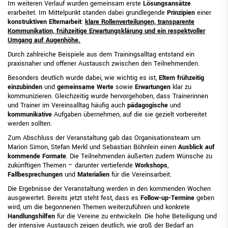
Im weiteren Verlauf wurden gemeinsam erste
Lösungsansätze
erarbeitet. Im Mittelpunkt standen dabei grundlegende
Prinzipien
einer
konstruktiven Elternarbeit
:
klare Rollenverteilungen, transparente
Kommunikation, frühzeitige Erwartungsklärung und ein respektvoller
Umgang auf Augenhöhe.
Durch zahlreiche Beispiele aus dem Trainingsalltag entstand ein
praxisnaher und offener Austausch zwischen den Teilnehmenden.
Besonders deutlich wurde dabei, wie wichtig es ist,
Eltern frühzeitig
einzubinden
und
gemeinsame Werte
sowie
Erwartungen
klar zu
kommunizieren. Gleichzeitig wurde hervorgehoben, dass Trainerinnen
und Trainer im Vereinsalltag häufig auch
pädagogische
und
kommunikative
Aufgaben übernehmen, auf die sie gezielt vorbereitet
werden sollten.
Zum Abschluss der Veranstaltung gab das Organisationsteam um
Marion Simon, Stefan Merkl und Sebastian Böhnlein einen
Ausblick auf
kommende Formate
. Die Teilnehmenden äußerten zudem Wünsche zu
zukünftigen Themen – darunter vertiefende
Workshops
,
Fallbesprechungen
und
Materialien
für die Vereinsarbeit.
Die Ergebnisse der Veranstaltung werden in den kommenden Wochen
ausgewertet. Bereits jetzt steht fest, dass es
Follow-up-Termine
geben
wird, um die begonnenen Themen weiterzuführen und konkrete
Handlungshilfen
für die Vereine zu entwickeln. Die hohe Beteiligung und
der intensive Austausch zeigen deutlich, wie groß der Bedarf an