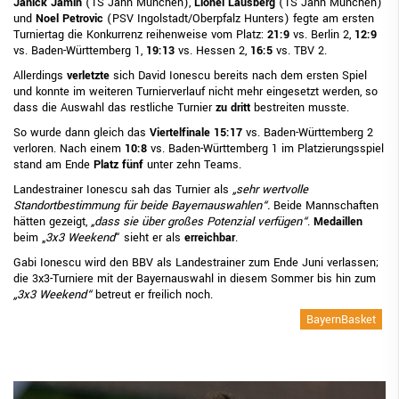
Janick Jamin
(TS Jahn München),
Lionel
Lausberg
(TS Jahn München)
und
Noel Petrovic
(PSV Ingolstadt/Oberpfalz Hunters) fegte am ersten
Turniertag die Konkurrenz reihenweise vom Platz:
21:9
vs. Berlin 2,
12:9
vs. Baden-Württemberg 1,
19:13
vs. Hessen 2,
16:5
vs. TBV 2.
Allerdings
verletzte
sich David Ionescu bereits nach dem ersten Spiel
und konnte im weiteren Turnierverlauf nicht mehr eingesetzt werden, so
dass die Auswahl das restliche Turnier
zu dritt
bestreiten musste.
So wurde dann gleich das
Viertelfinale 15:17
vs. Baden-Württemberg 2
verloren. Nach einem
10:8
vs. Baden-Württemberg 1 im Platzierungsspiel
stand am Ende
Platz fünf
unter zehn Teams.
Landestrainer Ionescu sah das Turnier als
„sehr wertvolle
Standortbestimmung für beide Bayernauswahlen“.
Beide Mannschaften
hätten gezeigt,
„dass sie über großes Potenzial verfügen“
.
Medaillen
beim „
3x3 Weekend
“ sieht er als
erreichbar
.
Gabi Ionescu wird den BBV als Landestrainer zum Ende Juni verlassen;
die 3x3-Turniere mit der Bayernauswahl in diesem Sommer bis hin zum
„3x3 Weekend“
betreut er freilich noch.
BayernBasket