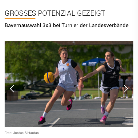
BBV Links
GROSSES POTENZIAL GEZEIGT
DIGITAL SCORE SHEET
Bayernauswahl 3x3 bei Turnier der Landesverbände
STRUKTURREFORM
Foto: Justas Sirtautas