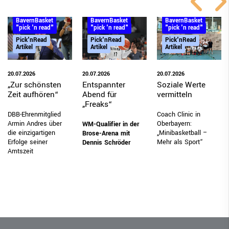
BayernBasket
BayernBasket
BayernBasket
"pick 'n read"
"pick 'n read"
"pick 'n read"
Pick'nRead
Pick'nRead
Pick'nRead
Artikel
Artikel
Artikel
20.07.2026
20.07.2026
20.07.2026
„Zur schönsten
Entspannter
Soziale Werte
Zeit aufhören“
Abend für
vermitteln
„Freaks“
DBB-Ehrenmitglied
Coach Clinic in
Armin Andres über
Oberbayern:
WM-Qualifier in der
die einzigartigen
„Minibasketball –
Brose-Arena mit
Erfolge seiner
Mehr als Sport“
Dennis Schröder
Amtszeit