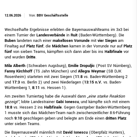
12.06.2026
Von:
BBV Geschäftsstelle
Wechselhafte Ergebnisse erlebten die Bayernauswahlteams im 3x3 bei
einem Turnier der
Landesverbände
in
Ruit
(Baden-Württemberg). Die
Buben
landeten nach einer
makellosen
Vorrunde
mit
vier Siegen
am
Finaltag auf
Platz fünf
; die
Mädchen
kamen in der Vorrunde nur auf
Platz
fünf
von sieben Teams, kämpften sich dann aber bis ins
Halbfinale
vor
und wurden
Dritte
.
Mila Alberth
(Schwaben Augsburg),
Emilie Dropuljic
(Post SV Nürnberg),
Fanny Kirchhoff
(TS Jahn München) und
Allegra Weymar
(SB DJK
Rosenheim) starteten mit zwei Siegen (
11:8
vs. Baden-Württemberg 2
und
17:3
vs. Berlin 2) und zwei Niederlagen (
13:15 n.V.
vs. Baden-
Württemberg 1,
8:11
vs. Hessen 1).
Am zweiten Turniertag habe die Auswahl dann
„eine starke Reaktion
gezeigt“
, lobte Landestrainer
Gabi Ionescu
, und kämpfte sich mit einem
18:8
vs. Hessen 2 ins
Halbfinale
. Gegen Gastgeber Baden-Württemberg
1 musste sich das Mädchen-Team nach zwischenzeitlicher 8:6-Führung
noch
9:10
geschlagen geben und belegte am Ende einen
dritten Platz
unter sieben Teams.
Die Bayernauswahl männlich mit
David Ionescu
(Oberpfalz Hunters),